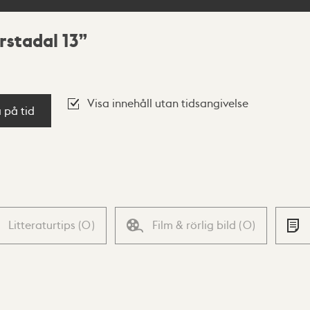
rstadal 13
Visa innehåll utan tidsangivelse
a på tid
Litteraturtips
(
0
)
Film & rörlig bild
(
0
)