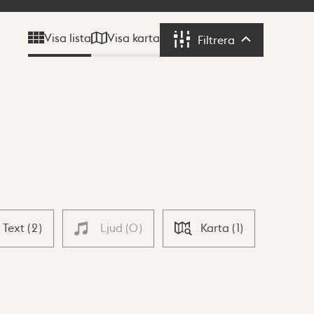
Visa karta
Visa lista
Filtrera
Filtrera
Text
(
2
)
Ljud
(
0
)
Karta
(
1
)