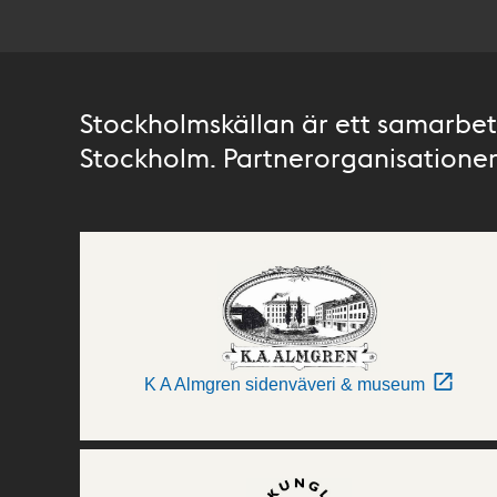
Stockholmskällan är ett samarbete
Stockholm. Partnerorganisationer 
K A Almgren sidenväveri & museum