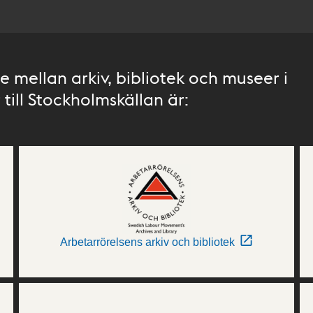
 mellan arkiv, bibliotek och museer i
till Stockholmskällan är:
Arbetarrörelsens arkiv och bibliotek