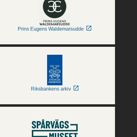
Prins Eugens Waldemarsudde
Riksbankens arkiv