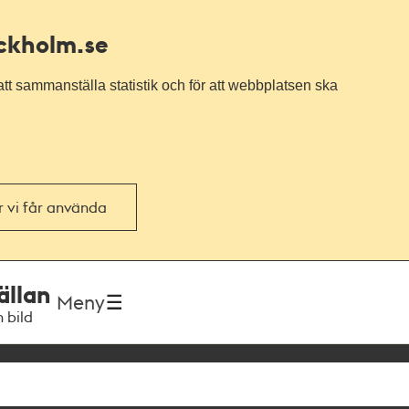
ockholm.se
tt sammanställa statistik och för att webbplatsen ska
or vi får använda
ällan
Meny
h bild