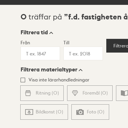
0
f.d. fastigheten å
träffar på
Sökresultat
Filtrera tid
Från
Till
Visningsläge
Filtrer
Filtrera materialtyper
Lista
Karta
Visa inte lärarhandledningar
Ritning
(
0
)
Föremål
(
0
)
Bildkonst
(
0
)
Foto
(
0
)