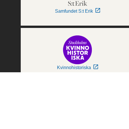
Samfundet S:t Erik
Kvinnohistoriska
Världskulturmuseerna