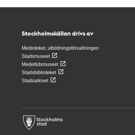
Kontakt
Stockholmskällan
Stockholmskällan drivs av
Medioteket, utbildningsförvaltningen
Stadsmuseet
Medeltidsmuseet
Stadsbiblioteket
Stadsarkivet