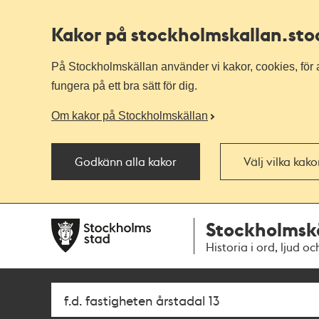
Kakor på stockholmskallan
.st
På Stockholmskällan använder vi kakor, cookies, för a
fungera på ett bra sätt för dig.
Om kakor på Stockholmskällan
Godkänn alla kakor
Välj vilka kak
Till
Till
Stockholmsk
navigationen
huvudinnehållet
Historia i ord, ljud oc
Sök
Fritextsök