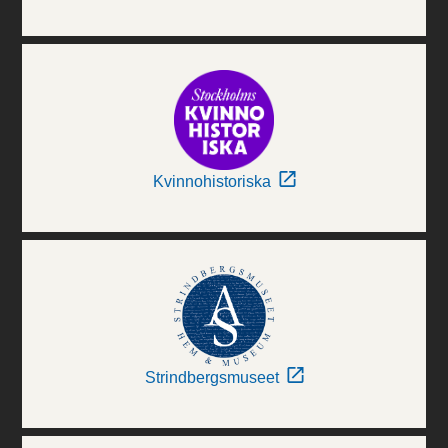
Kvinnohistoriska
Strindbergsmuseet