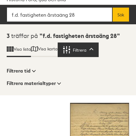
Sök
Fritextsök
Sök
Sökresultat
3
träffar på
f.d. fastigheten årstaäng 28
Visa karta
Visa lista
Filtrera
Filtrera
Filtrera tid
Filtrera materialtyper
Visningsläge
Totalt
3
träffar
Lista
Karta