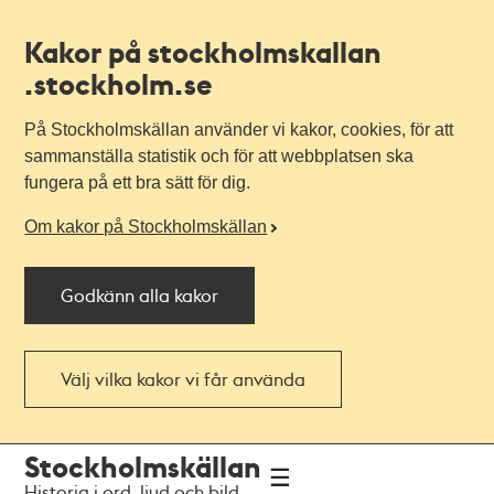
Kakor på stockholmskallan
.stockholm.se
På Stockholmskällan använder vi kakor, cookies, för att
sammanställa statistik och för att webbplatsen ska
fungera på ett bra sätt för dig.
Om kakor på Stockholmskällan
Godkänn alla kakor
Välj vilka kakor vi får använda
Till
Till
Stockholmskällan
navigationen
huvudinnehållet
Historia i ord, ljud och bild