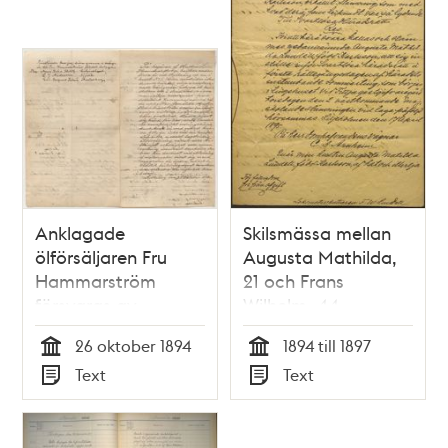
Anklagade
Skilsmässa mellan
ölförsäljaren Fru
Augusta Mathilda,
Hammarström
21 och Frans
försvaras av
Wilhelm, 44
grannar
26 oktober 1894
1894 till 1897
Tid
Tid
Text
Text
Typ
Typ