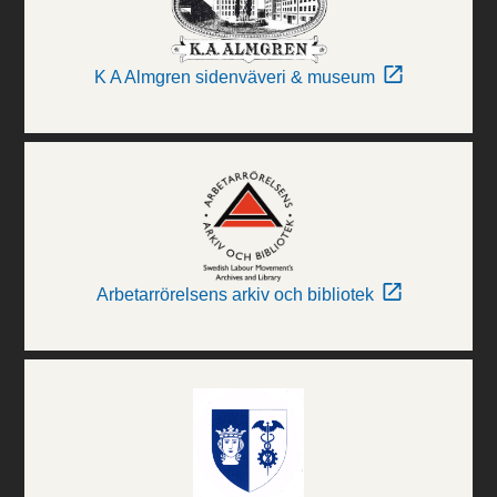
K A Almgren sidenväveri & museum
Arbetarrörelsens arkiv och bibliotek