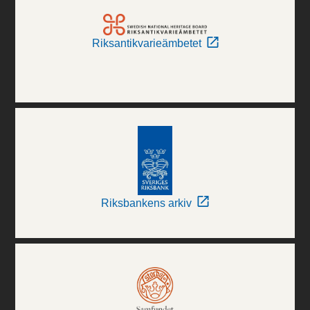
Riksantikvarieämbetet
Riksbankens arkiv