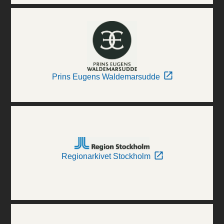
Prins Eugens Waldemarsudde
Regionarkivet Stockholm