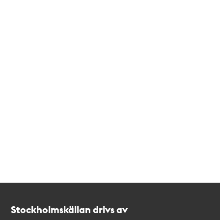
Kontakt
Stockholmskällan
Stockholmskällan drivs av