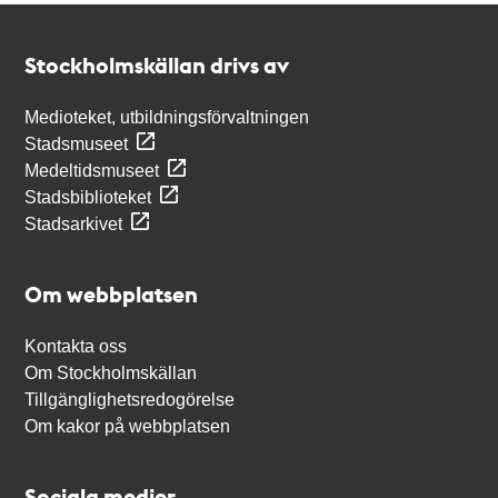
Kontakt
Stockholmskällan
Stockholmskällan drivs av
Medioteket, utbildningsförvaltningen
Stadsmuseet
Medeltidsmuseet
Stadsbiblioteket
Stadsarkivet
Om webbplatsen
Kontakta oss
Om Stockholmskällan
Tillgänglighetsredogörelse
Om kakor på webbplatsen
Sociala medier