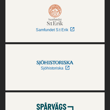
Samfundet S:t Erik
Sjöhistoriska