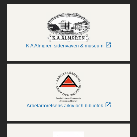
K A Almgren sidenväveri & museum
Arbetarrörelsens arkiv och bibliotek