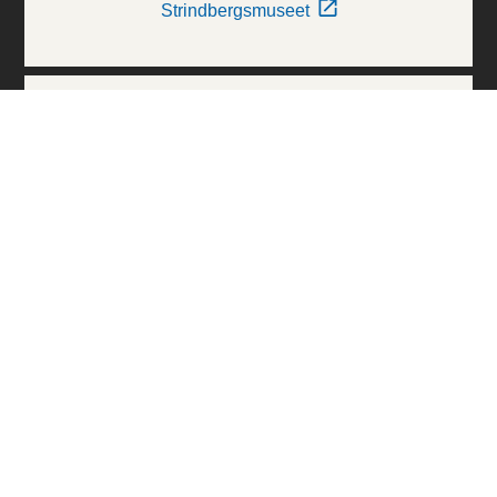
Strindbergsmuseet
Thielska Galleriet
Världskulturmuseerna