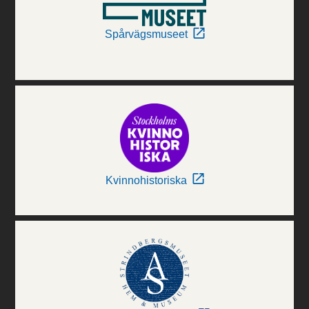
Spårvägsmuseet
Kvinnohistoriska