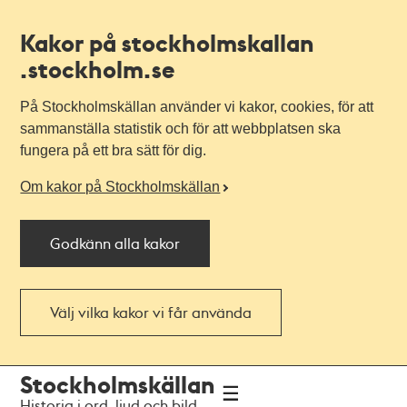
Kakor på stockholmskallan
.stockholm.se
På Stockholmskällan använder vi kakor, cookies, för att
sammanställa statistik och för att webbplatsen ska
fungera på ett bra sätt för dig.
Om kakor på Stockholmskällan
Godkänn alla kakor
Välj vilka kakor vi får använda
Till
Till
Stockholmskällan
navigationen
huvudinnehållet
Historia i ord, ljud och bild