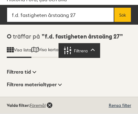
Sök
Fritextsök
Sök
Sökresultat
0
träffar på
f.d. fastigheten årstaäng 27
Visa karta
Visa lista
Filtrera
Filtrera
Filtrera tid
Filtrera materialtyper
Visningsläge
Totalt
Valda filter:
Föremål
Rensa filter
0
träffar
Lista
Karta