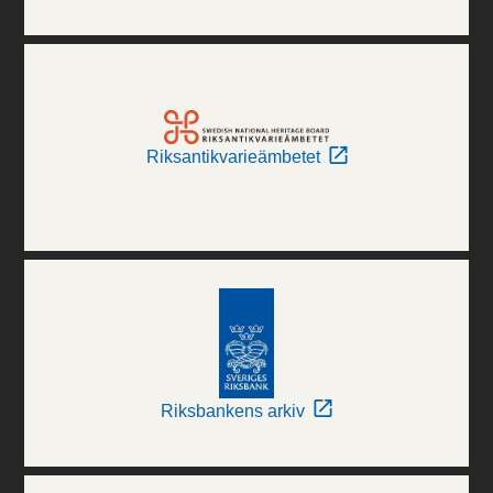
Riksantikvarieämbetet
Riksbankens arkiv