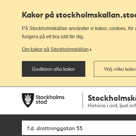
Kakor på stockholmskallan
.st
På Stockholmskällan använder vi kakor, cookies, för a
fungera på ett bra sätt för dig.
Om kakor på Stockholmskällan
Godkänn alla kakor
Välj vilka kak
Till
Till
Stockholmsk
navigationen
huvudinnehållet
Historia i ord, ljud oc
Sök
Fritextsök