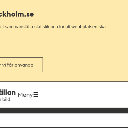
ockholm.se
tt sammanställa statistik och för att webbplatsen ska
or vi får använda
ällan
Meny
h bild