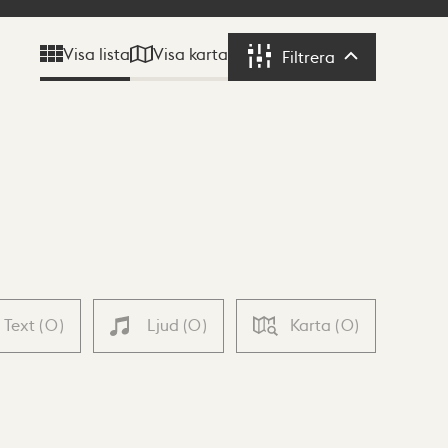
Visa karta
Visa lista
Filtrera
Filtrera
Text
(
0
)
Ljud
(
0
)
Karta
(
0
)