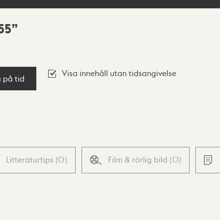
55
Visa innehåll utan tidsangivelse
a på tid
Litteraturtips
(
0
)
Film & rörlig bild
(
0
)