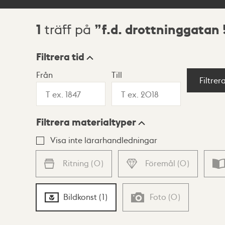
1
f.d. drottninggatan 
träff på
Sökresultat
Filtrera tid
Från
Till
Visningsläge
Filtrer
Filtrera materialtyper
Lista
Karta
Visa inte lärarhandledningar
Ritning
(
0
)
Föremål
(
0
)
Bildkonst
(
1
)
Foto
(
0
)