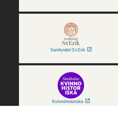
Samfundet S:t Erik
Kvinnohistoriska