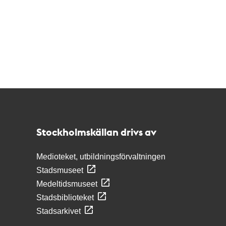
Kontakt
Stockholmskällan
Stockholmskällan drivs av
Medioteket, utbildningsförvaltningen
Stadsmuseet
Medeltidsmuseet
Stadsbiblioteket
Stadsarkivet