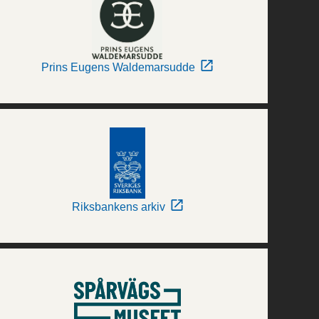
Prins Eugens Waldemarsudde
Riksbankens arkiv