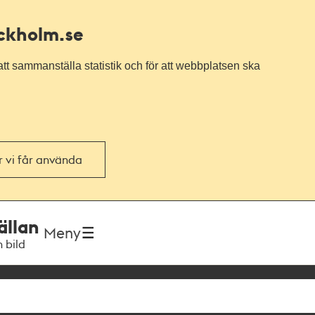
ockholm.se
tt sammanställa statistik och för att webbplatsen ska
or vi får använda
ällan
Meny
h bild