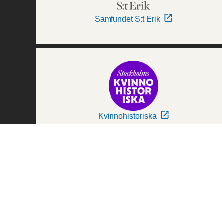
Samfundet S:t Erik
Kvinnohistoriska
Världskulturmuseerna