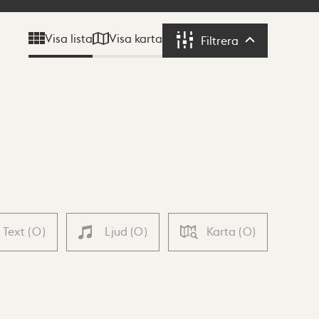
Visa karta
Visa lista
Filtrera
Filtrera
Text
(
0
)
Ljud
(
0
)
Karta
(
0
)