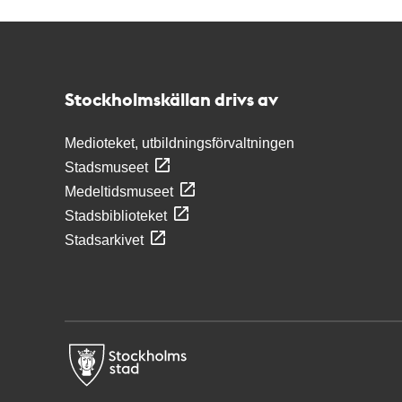
Kontakt
Stockholmskällan
Stockholmskällan drivs av
Medioteket, utbildningsförvaltningen
Stadsmuseet
Medeltidsmuseet
Stadsbiblioteket
Stadsarkivet