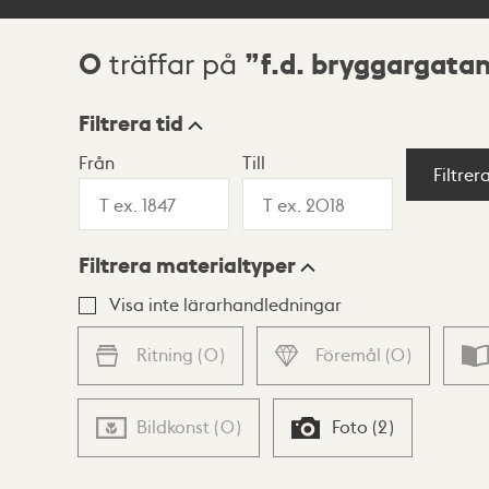
0
f.d. bryggargata
träffar på
Sökresultat
Filtrera tid
Från
Till
Visningsläge
Filtrer
Filtrera materialtyper
Lista
Karta
Visa inte lärarhandledningar
Ritning
(
0
)
Föremål
(
0
)
Bildkonst
(
0
)
Foto
(
2
)