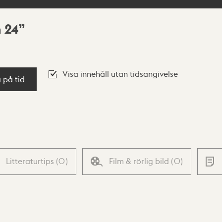
n 24
Visa innehåll utan tidsangivelse
a på tid
Litteraturtips
(
0
)
Film & rörlig bild
(
0
)