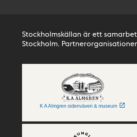
Stockholmskällan är ett samarbete
Stockholm. Partnerorganisationer 
K A Almgren sidenväveri & museum