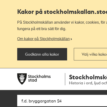
Kakor på stockholmskallan
.st
På Stockholmskällan använder vi kakor, cookies, för a
fungera på ett bra sätt för dig.
Om kakor på Stockholmskällan
Godkänn alla kakor
Välj vilka kak
Till
Till
Stockholmsk
navigationen
huvudinnehållet
Historia i ord, ljud oc
Sök
Fritextsök