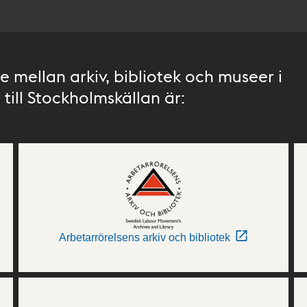
 mellan arkiv, bibliotek och museer i
till Stockholmskällan är:
Arbetarrörelsens arkiv och bibliotek