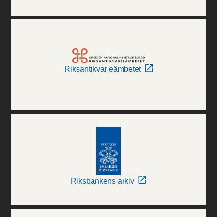
Riksantikvarieämbetet
Riksbankens arkiv