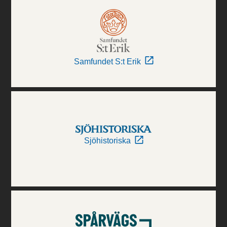
Samfundet S:t Erik
Sjöhistoriska