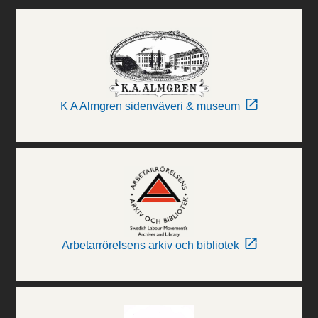
K A Almgren sidenväveri & museum
Arbetarrörelsens arkiv och bibliotek