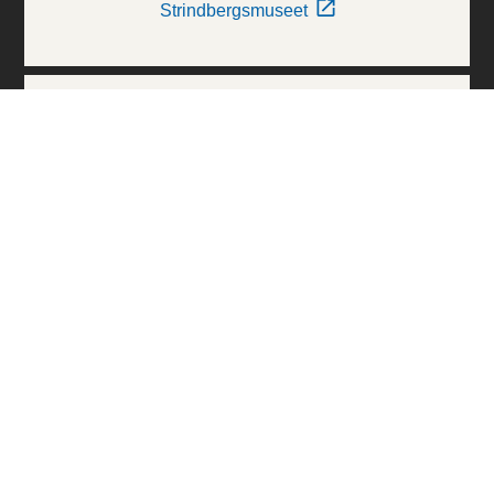
Strindbergsmuseet
Thielska Galleriet
Världskulturmuseerna