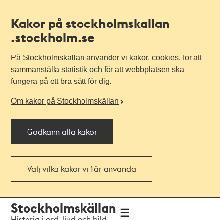
Kakor på stockholmskallan
.stockholm.se
På Stockholmskällan använder vi kakor, cookies, för att
sammanställa statistik och för att webbplatsen ska
fungera på ett bra sätt för dig.
Om kakor på Stockholmskällan
Godkänn alla kakor
Välj vilka kakor vi får använda
Till
Till
Stockholmskällan
navigationen
huvudinnehållet
Historia i ord, ljud och bild