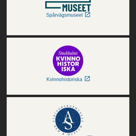
Spårvägsmuseet
Kvinnohistoriska