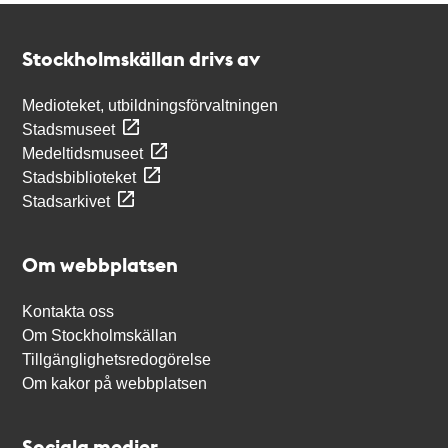
Kontakt
Stockholmskällan
Stockholmskällan drivs av
Medioteket, utbildningsförvaltningen
Stadsmuseet
Medeltidsmuseet
Stadsbiblioteket
Stadsarkivet
Om webbplatsen
Kontakta oss
Om Stockholmskällan
Tillgänglighetsredogörelse
Om kakor på webbplatsen
Sociala medier