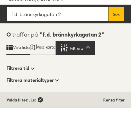
Sök
Fritextsök
Sök
Sökresultat
0
träffar på
f.d. brännkyrkagatan 2
Visa karta
Visa lista
Filtrera
Filtrera
Filtrera tid
Filtrera materialtyper
Visningsläge
Totalt
Valda filter:
Ljud
Rensa filter
0
träffar
Lista
Karta