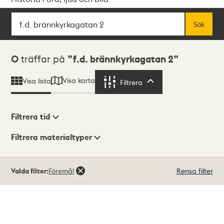
Sök
Fritextsök
Sök
Sökresultat
0
träffar på
f.d. brännkyrkagatan 2
Visa karta
Visa lista
Filtrera
Filtrera
Filtrera tid
Filtrera materialtyper
Visningsläge
Totalt
Valda filter:
Föremål
Rensa filter
0
träffar
Lista
Karta