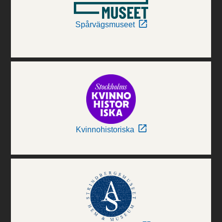
Spårvägsmuseet
Kvinnohistoriska