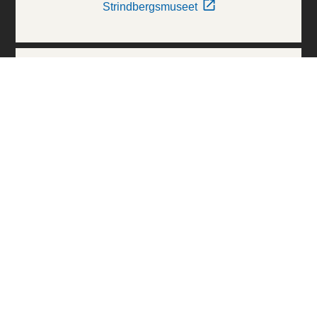
Strindbergsmuseet
Thielska Galleriet
Världskulturmuseerna