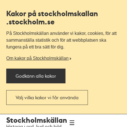
Kakor på stockholmskallan
.stockholm.se
På Stockholmskällan använder vi kakor, cookies, för att
sammanställa statistik och för att webbplatsen ska
fungera på ett bra sätt för dig.
Om kakor på Stockholmskällan
Godkänn alla kakor
Välj vilka kakor vi får använda
Till
Till
Stockholmskällan
navigationen
huvudinnehållet
Historia i ord, ljud och bild