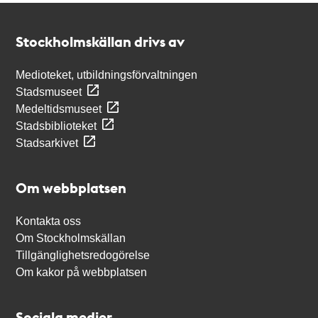
Kontakt
Stockholmskällan
Stockholmskällan drivs av
Medioteket, utbildningsförvaltningen
Stadsmuseet
Medeltidsmuseet
Stadsbiblioteket
Stadsarkivet
Om webbplatsen
Kontakta oss
Om Stockholmskällan
Tillgänglighetsredogörelse
Om kakor på webbplatsen
Sociala medier