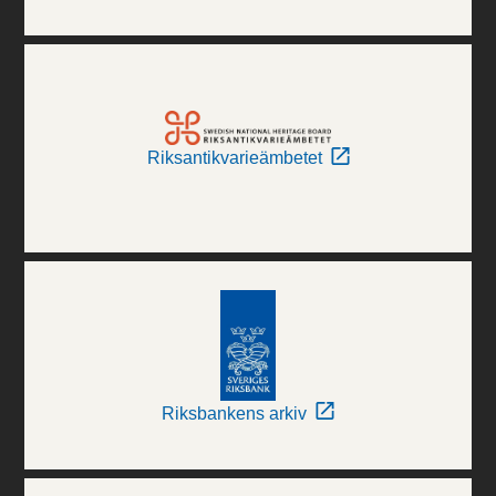
Riksantikvarieämbetet
Riksbankens arkiv