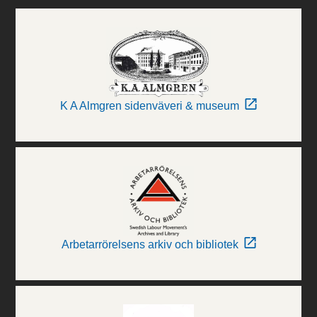
K A Almgren sidenväveri & museum
Arbetarrörelsens arkiv och bibliotek