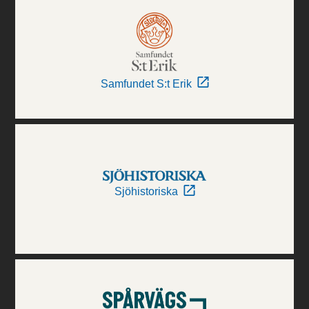
Samfundet S:t Erik
Sjöhistoriska