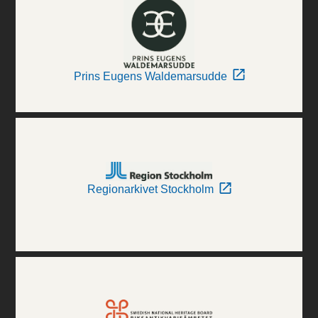
Prins Eugens Waldemarsudde
Regionarkivet Stockholm