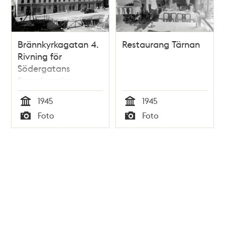
Brännkyrkagatan 4.
Restaurang Tärnan
Rivning för
Södergatans
framdragning
1945
1945
Tid
Tid
Foto
Foto
Typ
Typ