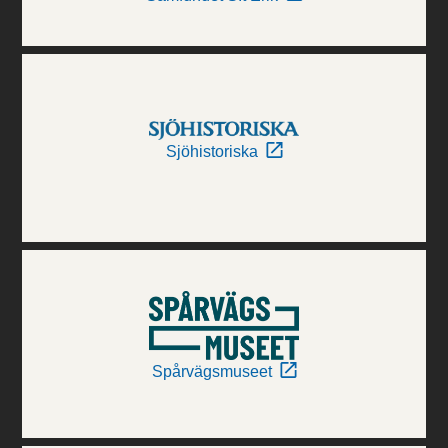
Sjöhistoriska
Spårvägsmuseet