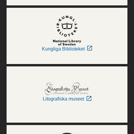
Kungliga Biblioteket
Litografiska museet