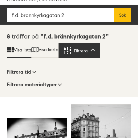
Sök
Fritextsök
Sök
Sökresultat
8
träffar på
f.d. brännkyrkagatan 2
Visa karta
Visa lista
Filtrera
Filtrera
Filtrera tid
Filtrera materialtyper
Visningsläge
Totalt
8
träffar
Lista
Karta