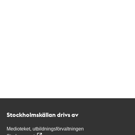
Kontakt
Stockholmskällan
Stockholmskällan drivs av
Medioteket, utbildningsförvaltningen