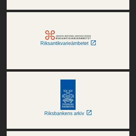
Riksantikvarieämbetet
Riksbankens arkiv