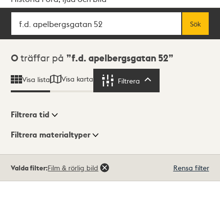
Sök
Fritextsök
Sök
Sökresultat
0
träffar på
f.d. apelbergsgatan 52
Visa karta
Visa lista
Filtrera
Filtrera
Filtrera tid
Filtrera materialtyper
Visningsläge
Totalt
Valda filter:
Film & rörlig bild
Rensa filter
0
träffar
Lista
Karta