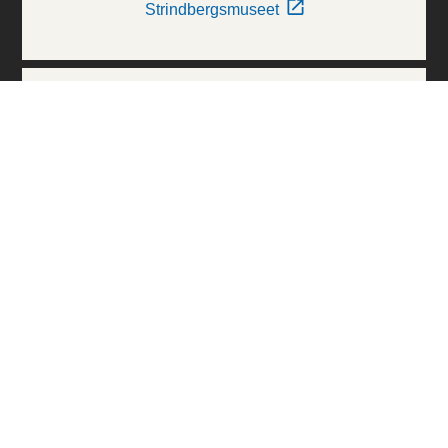
Strindbergsmuseet
Thielska Galleriet
Världskulturmuseerna