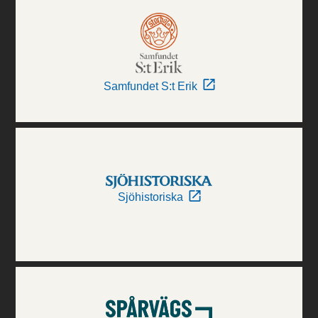
Samfundet S:t Erik
Sjöhistoriska