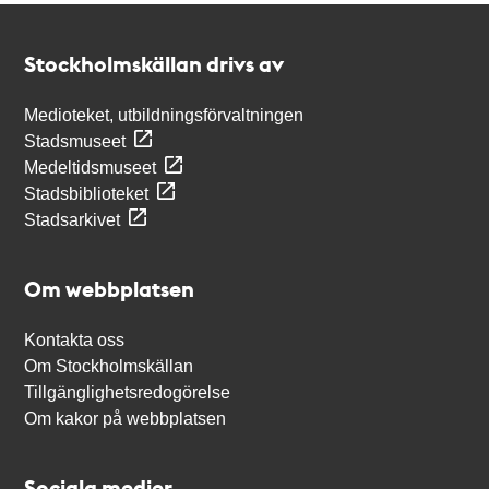
Kontakt
Stockholmskällan
Stockholmskällan drivs av
Medioteket, utbildningsförvaltningen
Stadsmuseet
Medeltidsmuseet
Stadsbiblioteket
Stadsarkivet
Om webbplatsen
Kontakta oss
Om Stockholmskällan
Tillgänglighetsredogörelse
Om kakor på webbplatsen
Sociala medier