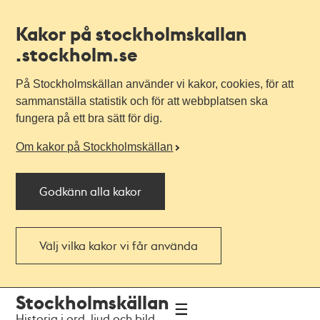
Kakor på stockholmskallan
.stockholm.se
På Stockholmskällan använder vi kakor, cookies, för att
sammanställa statistik och för att webbplatsen ska
fungera på ett bra sätt för dig.
Om kakor på Stockholmskällan
Godkänn alla kakor
Välj vilka kakor vi får använda
Till
Till
Stockholmskällan
navigationen
huvudinnehållet
Historia i ord, ljud och bild