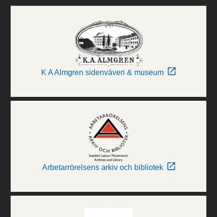
K A Almgren sidenväveri & museum
Arbetarrörelsens arkiv och bibliotek