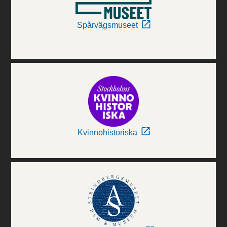
Spårvägsmuseet
Kvinnohistoriska