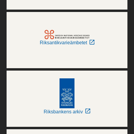
Riksantikvarieämbetet
Riksbankens arkiv