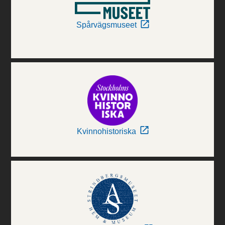
Spårvägsmuseet
Kvinnohistoriska