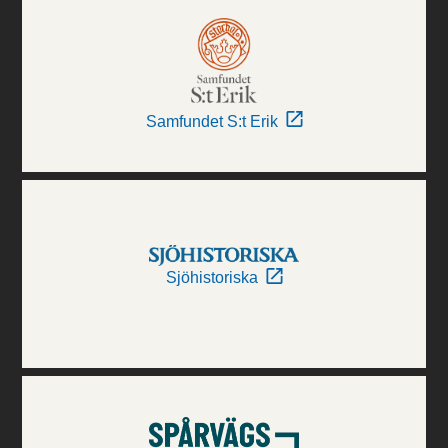
Samfundet S:t Erik
Sjöhistoriska