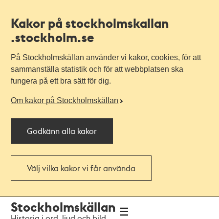
Kakor på stockholmskallan
.stockholm.se
På Stockholmskällan använder vi kakor, cookies, för att
sammanställa statistik och för att webbplatsen ska
fungera på ett bra sätt för dig.
Om kakor på Stockholmskällan
Godkänn alla kakor
Välj vilka kakor vi får använda
Till
Till
Stockholmskällan
navigationen
huvudinnehållet
Historia i ord, ljud och bild