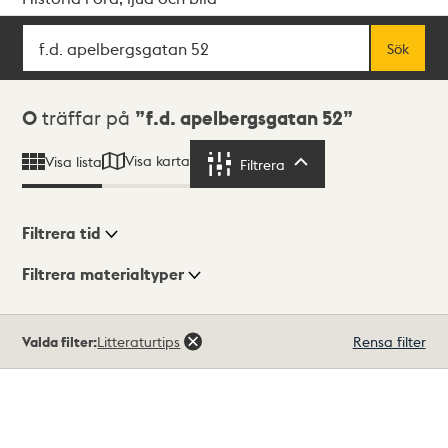
Sök
Fritextsök
Sök
Sökresultat
0
träffar på
f.d. apelbergsgatan 52
Visa karta
Visa lista
Filtrera
Filtrera
Filtrera tid
Filtrera materialtyper
Visningsläge
Totalt
Valda filter:
Litteraturtips
Rensa filter
0
träffar
Lista
Karta