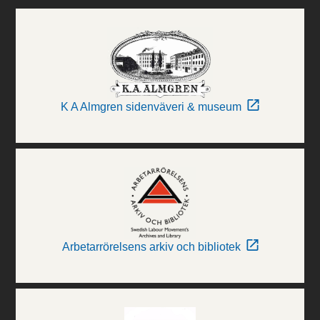
K A Almgren sidenväveri & museum
Arbetarrörelsens arkiv och bibliotek