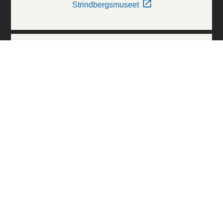
Strindbergsmuseet
Thielska Galleriet
Världskulturmuseerna