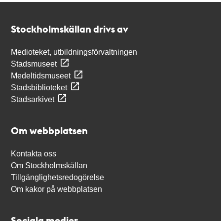
Kontakt
Stockholmskällan
Stockholmskällan drivs av
Medioteket, utbildningsförvaltningen
Stadsmuseet
Medeltidsmuseet
Stadsbiblioteket
Stadsarkivet
Om webbplatsen
Kontakta oss
Om Stockholmskällan
Tillgänglighetsredogörelse
Om kakor på webbplatsen
Sociala medier