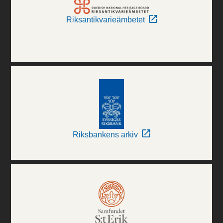
Riksantikvarieämbetet
Riksbankens arkiv