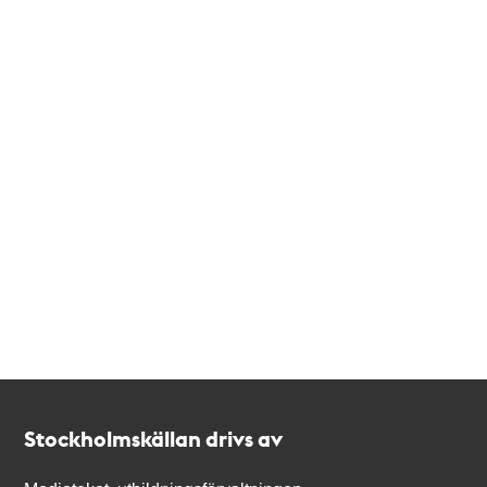
Kontakt
Stockholmskällan
Stockholmskällan drivs av