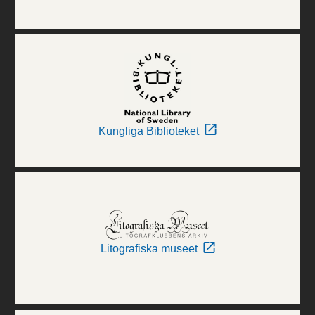
Kungliga Biblioteket
Litografiska museet