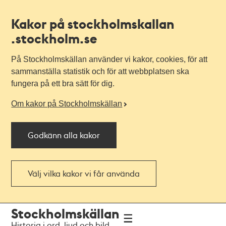
Kakor på stockholmskallan
.stockholm.se
På Stockholmskällan använder vi kakor, cookies, för att
sammanställa statistik och för att webbplatsen ska
fungera på ett bra sätt för dig.
Om kakor på Stockholmskällan
Godkänn alla kakor
Välj vilka kakor vi får använda
Till
Till
Stockholmskällan
navigationen
huvudinnehållet
Historia i ord, ljud och bild