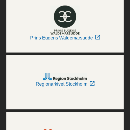
Prins Eugens Waldemarsudde
Regionarkivet Stockholm