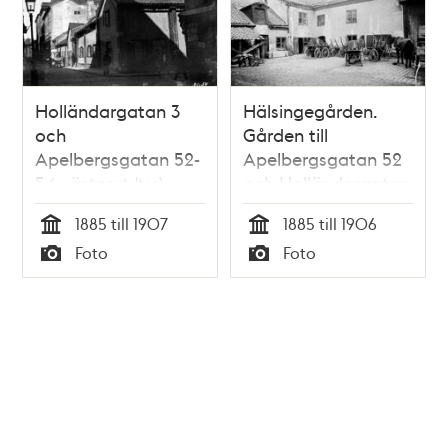
Holländargatan 3
Hälsingegården.
och
Gården till
Apelbergsgatan 52-
Apelbergsgatan 52
54 västerut (t.v.).
och Holländargatan
Hälsingegården
3. Revs 1906
1885 till 1907
1885 till 1906
Tid
Tid
Foto
Foto
Typ
Typ