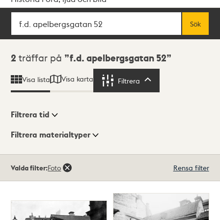
Sök
Fritextsök
Sök
Sökresultat
2
träffar på
f.d. apelbergsgatan 52
Visa karta
Visa lista
Filtrera
Filtrera
Filtrera tid
Filtrera materialtyper
Visningsläge
Totalt
Valda filter:
Foto
Rensa filter
2
träffar
Lista
Karta