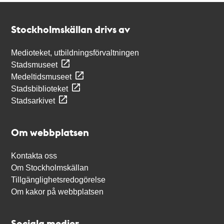
Kontakt
Stockholmskällan
Stockholmskällan drivs av
Medioteket, utbildningsförvaltningen
Stadsmuseet
Medeltidsmuseet
Stadsbiblioteket
Stadsarkivet
Om webbplatsen
Kontakta oss
Om Stockholmskällan
Tillgänglighetsredogörelse
Om kakor på webbplatsen
Sociala medier