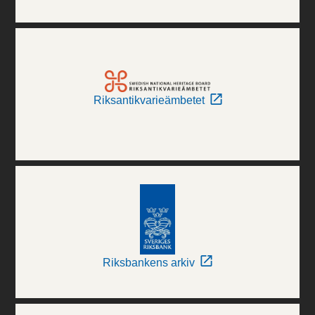
Riksantikvarieämbetet
Riksbankens arkiv