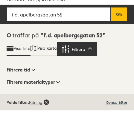
Sök
Fritextsök
Sök
Sökresultat
0
träffar på
f.d. apelbergsgatan 52
Visa karta
Visa lista
Filtrera
Filtrera
Filtrera tid
Filtrera materialtyper
Visningsläge
Totalt
Valda filter:
Ritning
Rensa filter
0
träffar
Lista
Karta