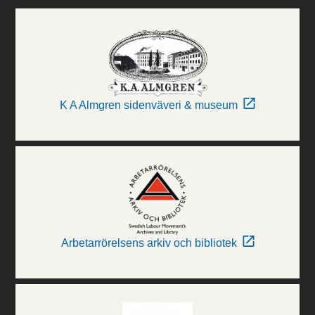
K A Almgren sidenväveri & museum
Arbetarrörelsens arkiv och bibliotek