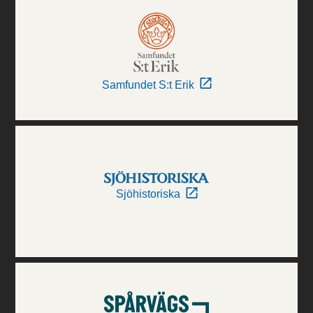
Samfundet S:t Erik
Sjöhistoriska