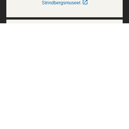
Strindbergsmuseet
Thielska Galleriet
Världskulturmuseerna