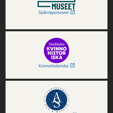
Spårvägsmuseet
Kvinnohistoriska