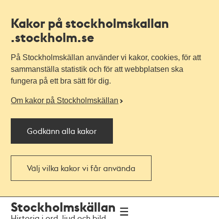
Kakor på stockholmskallan
.stockholm.se
På Stockholmskällan använder vi kakor, cookies, för att
sammanställa statistik och för att webbplatsen ska
fungera på ett bra sätt för dig.
Om kakor på Stockholmskällan
Godkänn alla kakor
Välj vilka kakor vi får använda
Till
Till
Stockholmskällan
navigationen
huvudinnehållet
Historia i ord, ljud och bild