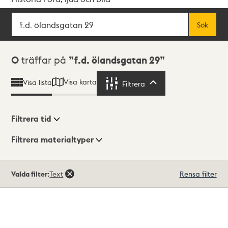
Sök
Fritextsök
Sök
Sökresultat
0
träffar på
f.d. ölandsgatan 29
Visa karta
Visa lista
Filtrera
Filtrera
Filtrera tid
Filtrera materialtyper
Visningsläge
Totalt
Valda filter:
Text
Rensa filter
0
träffar
Lista
Karta