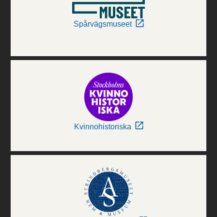
Spårvägsmuseet
Kvinnohistoriska