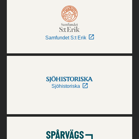
Samfundet S:t Erik
Sjöhistoriska