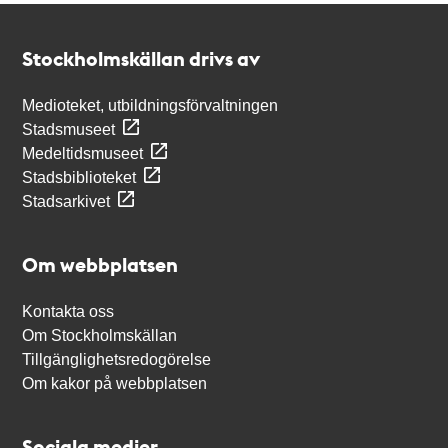
Kontakt
Stockholmskällan
Stockholmskällan drivs av
Medioteket, utbildningsförvaltningen
Stadsmuseet
Medeltidsmuseet
Stadsbiblioteket
Stadsarkivet
Om webbplatsen
Kontakta oss
Om Stockholmskällan
Tillgänglighetsredogörelse
Om kakor på webbplatsen
Sociala medier