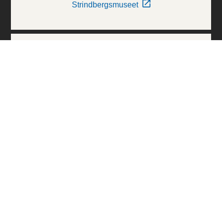
Strindbergsmuseet
Thielska Galleriet
Världskulturmuseerna