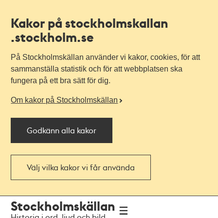
Kakor på stockholmskallan
.stockholm.se
På Stockholmskällan använder vi kakor, cookies, för att
sammanställa statistik och för att webbplatsen ska
fungera på ett bra sätt för dig.
Om kakor på Stockholmskällan
Godkänn alla kakor
Välj vilka kakor vi får använda
Till
Till
Stockholmskällan
navigationen
huvudinnehållet
Historia i ord, ljud och bild