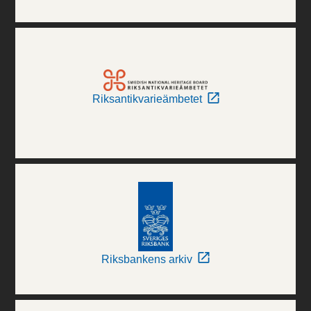
Riksantikvarieämbetet
Riksbankens arkiv