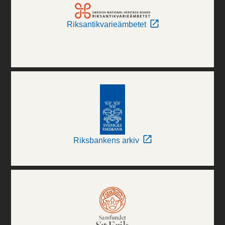
Riksantikvarieämbetet
Riksbankens arkiv