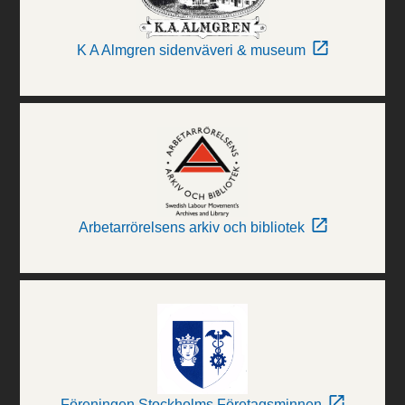
K A Almgren sidenväveri & museum
Arbetarrörelsens arkiv och bibliotek
Föreningen Stockholms Företagsminnen