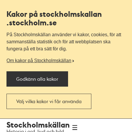
Kakor på stockholmskallan
.stockholm.se
På Stockholmskällan använder vi kakor, cookies, för att
sammanställa statistik och för att webbplatsen ska
fungera på ett bra sätt för dig.
Om kakor på Stockholmskällan
Godkänn alla kakor
Välj vilka kakor vi får använda
Till
Till
Stockholmskällan
navigationen
huvudinnehållet
Historia i ord, ljud och bild