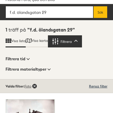
Sök
Fritextsök
Sök
Sökresultat
1
träff på
f.d. ölandsgatan 29
Visa karta
Visa lista
Filtrera
Filtrera
Filtrera tid
Filtrera materialtyper
Visningsläge
Totalt
Valda filter:
Foto
Rensa filter
1
träffar
Lista
Karta