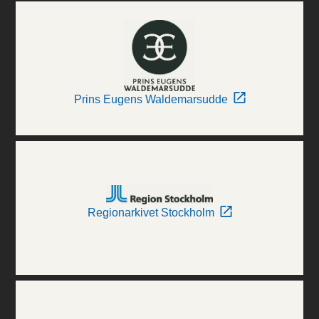
Prins Eugens Waldemarsudde
Regionarkivet Stockholm