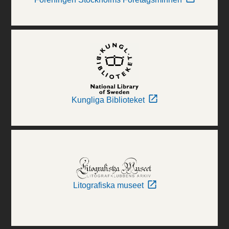
Kungliga Biblioteket
Litografiska museet