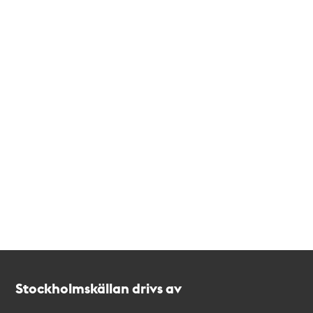
Kontakt
Stockholmskällan
Stockholmskällan drivs av