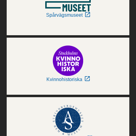
Spårvägsmuseet
Kvinnohistoriska