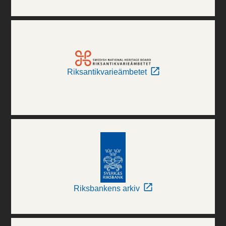
Riksantikvarieämbetet
Riksbankens arkiv