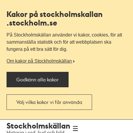
Kakor på stockholmskallan
.stockholm.se
På Stockholmskällan använder vi kakor, cookies, för att
sammanställa statistik och för att webbplatsen ska
fungera på ett bra sätt för dig.
Om kakor på Stockholmskällan
Godkänn alla kakor
Välj vilka kakor vi får använda
Till
Till
Stockholmskällan
navigationen
huvudinnehållet
Historia i ord, ljud och bild