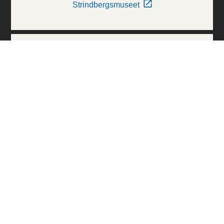
Strindbergsmuseet
Thielska Galleriet
Världskulturmuseerna