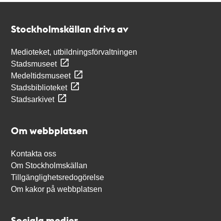
Kontakt
Stockholmskällan
Stockholmskällan drivs av
Medioteket, utbildningsförvaltningen
Stadsmuseet
Medeltidsmuseet
Stadsbiblioteket
Stadsarkivet
Om webbplatsen
Kontakta oss
Om Stockholmskällan
Tillgänglighetsredogörelse
Om kakor på webbplatsen
Sociala medier