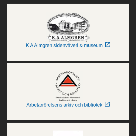
K A Almgren sidenväveri & museum
Arbetarrörelsens arkiv och bibliotek