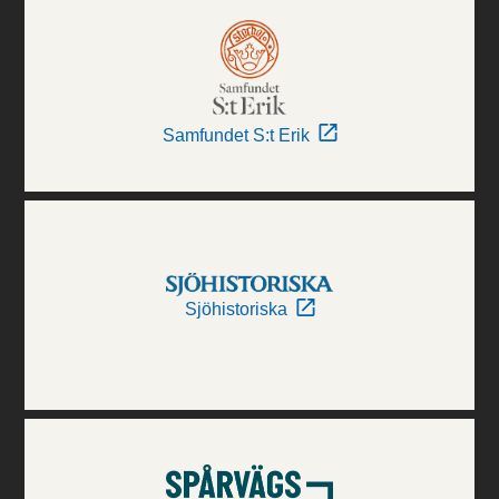
Samfundet S:t Erik
Sjöhistoriska