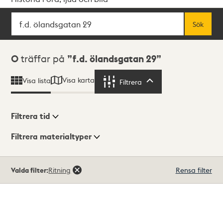
Sök
Fritextsök
Sök
Sökresultat
0
träffar på
f.d. ölandsgatan 29
Visa karta
Visa lista
Filtrera
Filtrera
Filtrera tid
Filtrera materialtyper
Visningsläge
Totalt
Valda filter:
Ritning
Rensa filter
0
träffar
Lista
Karta