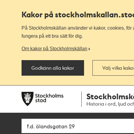
Kakor på stockholmskallan
.st
På Stockholmskällan använder vi kakor, cookies, för a
fungera på ett bra sätt för dig.
Om kakor på Stockholmskällan
Godkänn alla kakor
Välj vilka kak
Till
Till
Stockholmsk
navigationen
huvudinnehållet
Historia i ord, ljud oc
Sök
Fritextsök