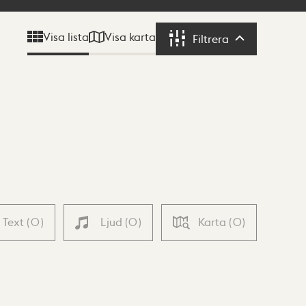
Visa karta
Visa lista
Filtrera
Filtrera
Text
(
0
)
Ljud
(
0
)
Karta
(
0
)