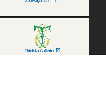
Spårvägsmuseet
Thielska Galleriet