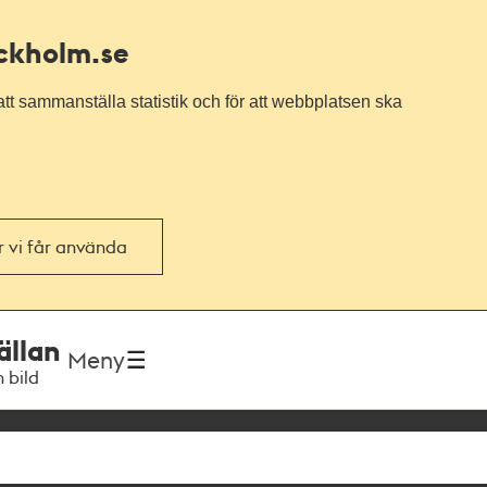
ockholm.se
tt sammanställa statistik och för att webbplatsen ska
or vi får använda
ällan
Meny
h bild