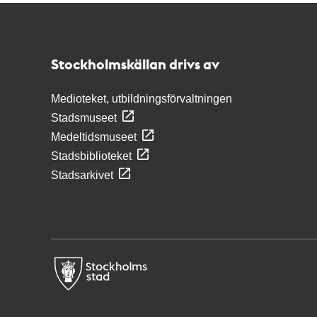
Kontakt
Stockholmskällan
Stockholmskällan drivs av
Medioteket, utbildningsförvaltningen
Stadsmuseet
Medeltidsmuseet
Stadsbiblioteket
Stadsarkivet