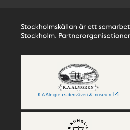
Stockholmskällan är ett samarbete
Stockholm. Partnerorganisationer 
K A Almgren sidenväveri & museum