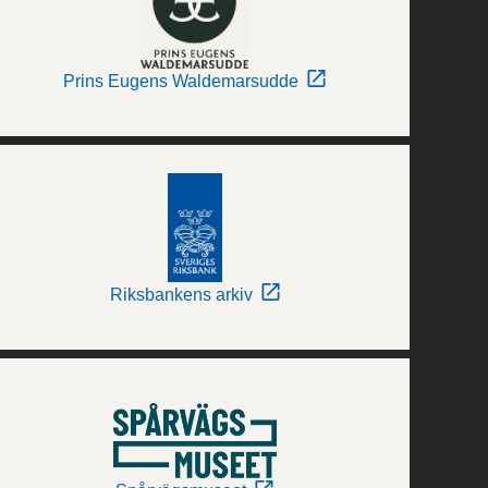
Prins Eugens Waldemarsudde
Riksbankens arkiv