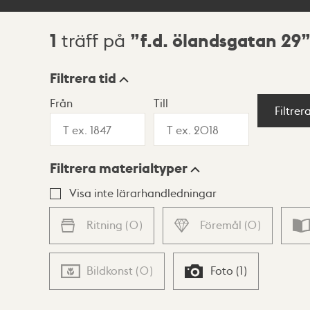
1
f.d. ölandsgatan 29
träff på
Sökresultat
Filtrera tid
Från
Till
Visningsläge
Filtrer
Filtrera materialtyper
Lista
Karta
Visa inte lärarhandledningar
Ritning
(
0
)
Föremål
(
0
)
Bildkonst
(
0
)
Foto
(
1
)