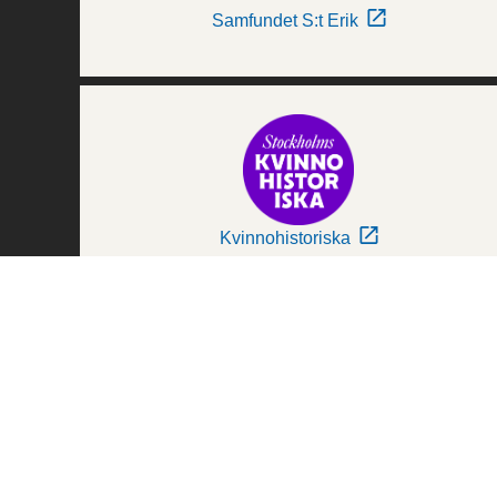
Samfundet S:t Erik
Kvinnohistoriska
Världskulturmuseerna