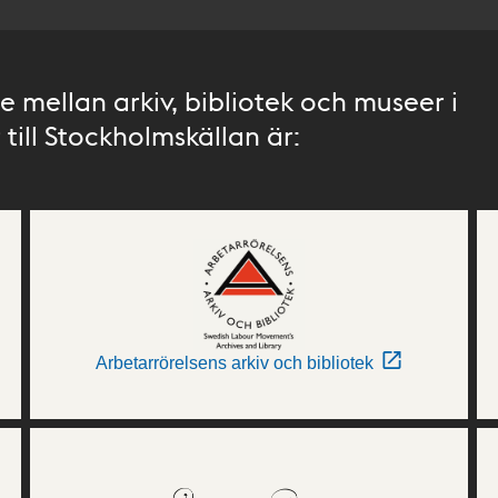
 mellan arkiv, bibliotek och museer i
till Stockholmskällan är:
Arbetarrörelsens arkiv och bibliotek