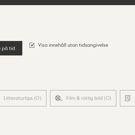
Visa innehåll utan tidsangivelse
a på tid
Litteraturtips
(
0
)
Film & rörlig bild
(
0
)