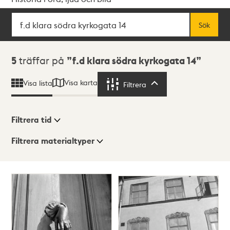
Sök
Fritextsök
Sök
Sökresultat
5
träffar på
f.d klara södra kyrkogata 14
Visa karta
Visa lista
Filtrera
Filtrera
Filtrera tid
Filtrera materialtyper
Visningsläge
Totalt
5
träffar
Lista
Karta