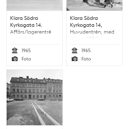
Klara Södra
Klara Södra
Kyrkogata 14.
Kyrkogata 14,
Affärs/lagerentré
Huvudentrén, med
invid södra
skurna 1700-
tomtgränsen
talsdörrar och
1965
1965
portklappar.
Tid
Tid
Foto
Foto
Typ
Typ