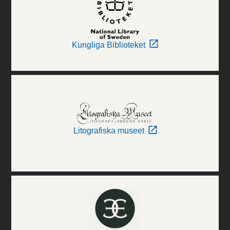
Kungliga Biblioteket
Litografiska museet