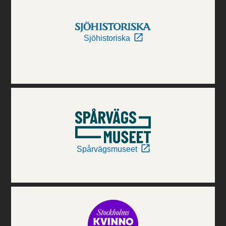
Sjöhistoriska
Spårvägsmuseet