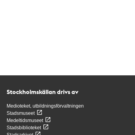
Kontakt
Stockholmskällan
Stockholmskällan drivs av
Medioteket, utbildningsförvaltningen
Stadsmuseet
Medeltidsmuseet
Stadsbiblioteket
Stadsarkivet