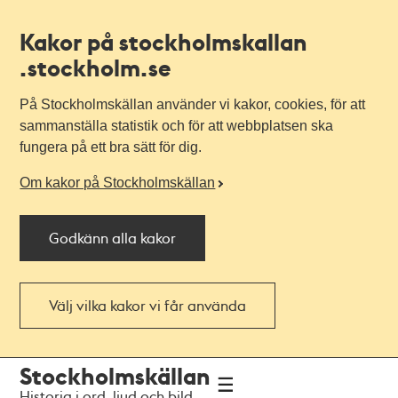
Kakor på stockholmskallan
.stockholm.se
På Stockholmskällan använder vi kakor, cookies, för att
sammanställa statistik och för att webbplatsen ska
fungera på ett bra sätt för dig.
Om kakor på Stockholmskällan
Godkänn alla kakor
Välj vilka kakor vi får använda
Till
Till
Stockholmskällan
navigationen
huvudinnehållet
Historia i ord, ljud och bild