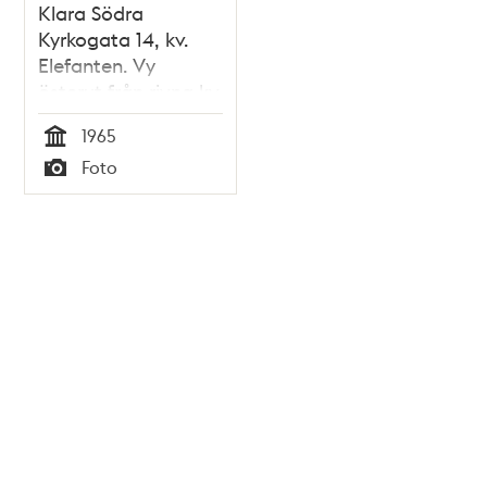
Klara Södra
Kyrkogata 14, kv.
Elefanten. Vy
österut från rivna kv.
Fyrfotan Större
1965
Tid
Foto
Typ