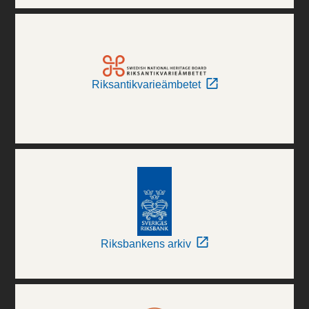
Riksantikvarieämbetet
Riksbankens arkiv