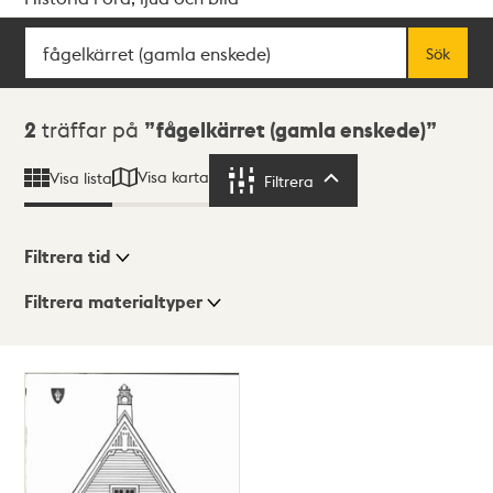
Sök
Fritextsök
Sök
Sökresultat
2
träffar på
fågelkärret (gamla enskede)
Visa karta
Visa lista
Filtrera
Filtrera
Filtrera tid
Filtrera materialtyper
Visningsläge
Totalt
2
träffar
Lista
Karta