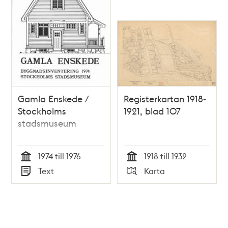
Gamla Enskede /
Registerkartan 1918-
Stockholms
1921, blad 107
stadsmuseum
1974 till 1976
1918 till 1932
Tid
Tid
Text
Karta
Typ
Typ