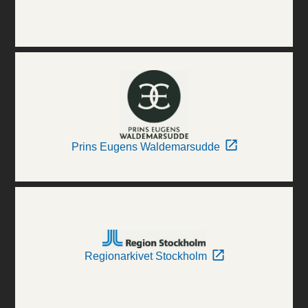
Prins Eugens Waldemarsudde
Regionarkivet Stockholm