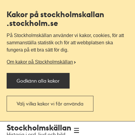
Kakor på stockholmskallan
.stockholm.se
På Stockholmskällan använder vi kakor, cookies, för att
sammanställa statistik och för att webbplatsen ska
fungera på ett bra sätt för dig.
Om kakor på Stockholmskällan
Godkänn alla kakor
Välj vilka kakor vi får använda
Till
Till
Stockholmskällan
navigationen
huvudinnehållet
Historia i ord, ljud och bild