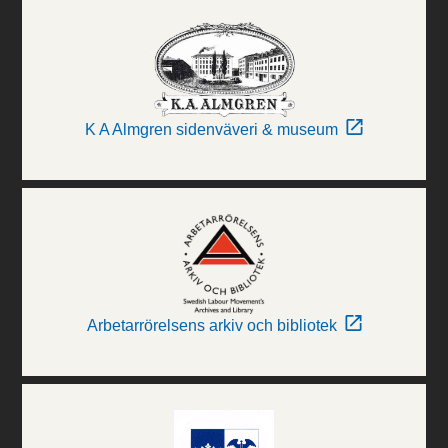
K A Almgren sidenväveri & museum
Arbetarrörelsens arkiv och bibliotek