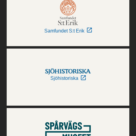
Samfundet S:t Erik
Sjöhistoriska