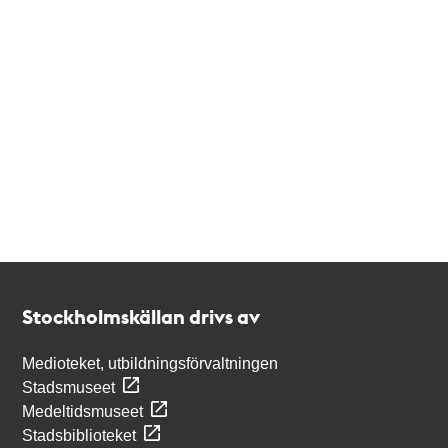
Kontakt
Stockholmskällan
Stockholmskällan drivs av
Medioteket, utbildningsförvaltningen
Stadsmuseet
Medeltidsmuseet
Stadsbiblioteket