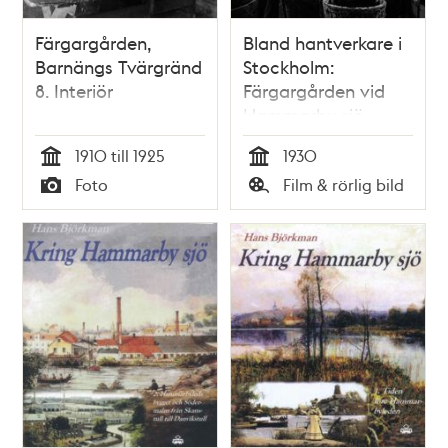
Färgargården,
Bland hantverkare i
Barnängs Tvärgränd
Stockholm:
8. Interiör
Färgargården vid
Hammarby sjö
(1930)
1910 till 1925
1930
Tid
Tid
Foto
Film & rörlig bild
Typ
Typ