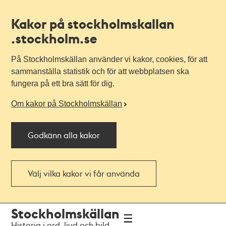
Kakor på stockholmskallan
.stockholm.se
På Stockholmskällan använder vi kakor, cookies, för att
sammanställa statistik och för att webbplatsen ska
fungera på ett bra sätt för dig.
Om kakor på Stockholmskällan
Godkänn alla kakor
Välj vilka kakor vi får använda
Till
Till
Stockholmskällan
navigationen
huvudinnehållet
Historia i ord, ljud och bild