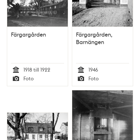
Färgargården
Färgargården,
Barnängen
1918 till 1922
1946
Tid
Tid
Foto
Foto
Typ
Typ