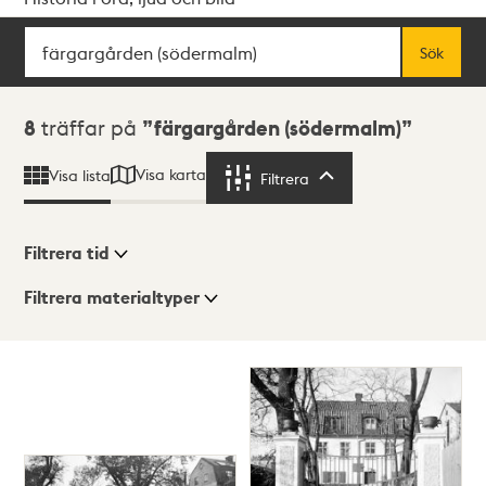
Sök
Fritextsök
Sök
Sökresultat
8
träffar på
färgargården (södermalm)
Visa karta
Visa lista
Filtrera
Filtrera
Filtrera tid
Filtrera materialtyper
Visningsläge
Totalt
8
träffar
Lista
Karta