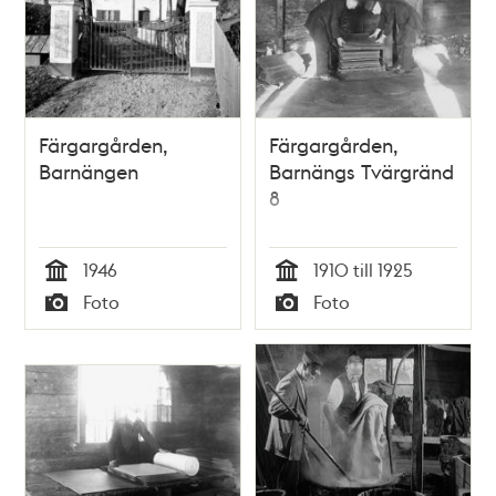
Färgargården,
Färgargården,
Barnängen
Barnängs Tvärgränd
8
1946
1910 till 1925
Tid
Tid
Foto
Foto
Typ
Typ