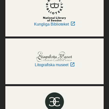
Kungliga Biblioteket
Litografiska museet