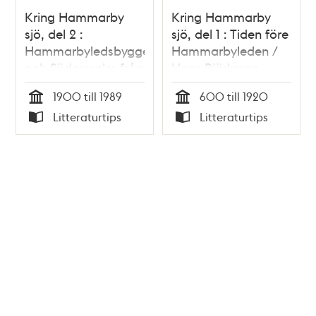
Kring Hammarby
Kring Hammarby
sjö, del 2 :
sjö, del 1 : Tiden före
Hammarbyledsbygget
Hammarbyleden /
och Södermalm från
Hans Björkman
Skanstull till
1900 till 1989
600 till 1920
Danvikstull / Hans
Tid
Tid
Litteraturtips
Litteraturtips
Björkman
Typ
Typ