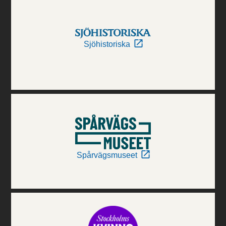
Sjöhistoriska
Spårvägsmuseet