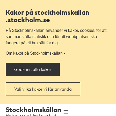
Kakor på stockholmskallan
.stockholm.se
På Stockholmskällan använder vi kakor, cookies, för att
sammanställa statistik och för att webbplatsen ska
fungera på ett bra sätt för dig.
Om kakor på Stockholmskällan
Godkänn alla kakor
Välj vilka kakor vi får använda
Till
Till
Stockholmskällan
navigationen
huvudinnehållet
Historia i ord, ljud och bild