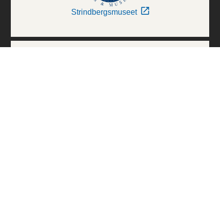
Strindbergsmuseet
Thielska Galleriet
Världskulturmuseerna