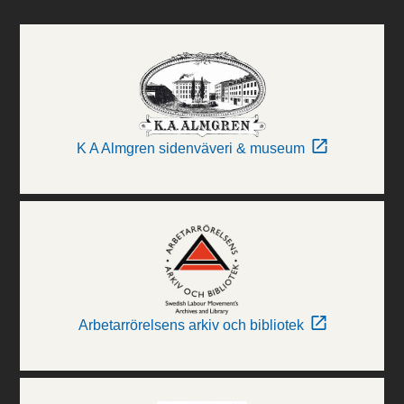
K A Almgren sidenväveri & museum
Arbetarrörelsens arkiv och bibliotek