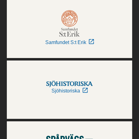
Samfundet S:t Erik
Sjöhistoriska