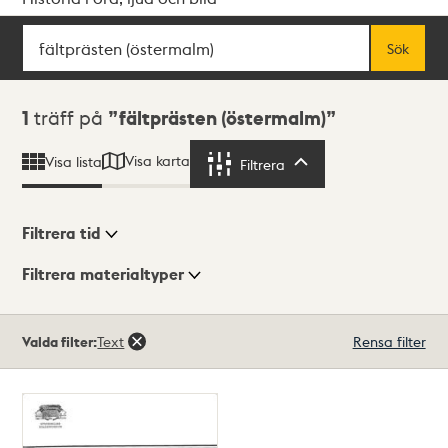
Sök
Fritextsök
Sök
Sökresultat
1
träff på
fältprästen (östermalm)
Visa karta
Visa lista
Filtrera
Filtrera
Filtrera tid
Filtrera materialtyper
Visningsläge
Totalt
Valda filter:
Text
Rensa filter
1
träffar
Lista
Karta