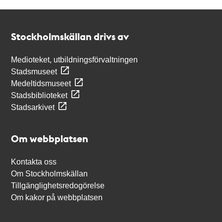
Kontakt
Stockholmskällan
Stockholmskällan drivs av
Medioteket, utbildningsförvaltningen
Stadsmuseet
Medeltidsmuseet
Stadsbiblioteket
Stadsarkivet
Om webbplatsen
Kontakta oss
Om Stockholmskällan
Tillgänglighetsredogörelse
Om kakor på webbplatsen