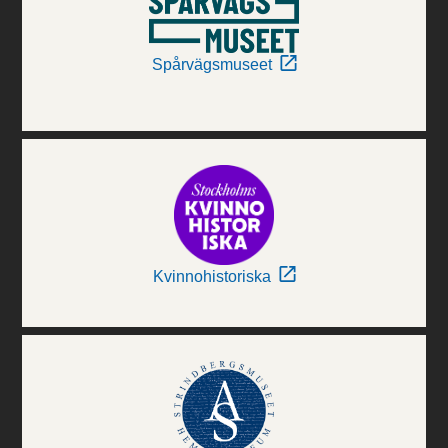
Spårvägsmuseet
Kvinnohistoriska