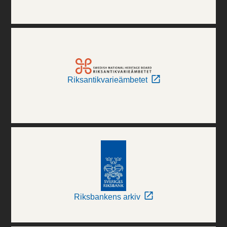
Riksantikvarieämbetet
Riksbankens arkiv