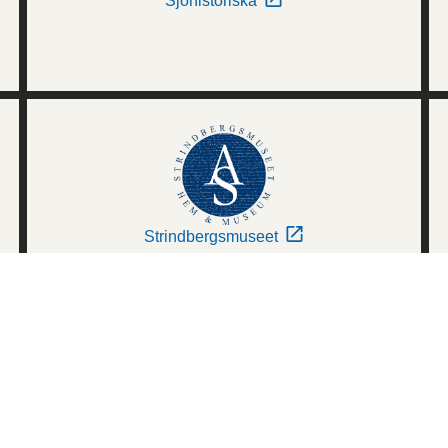
Sjöhistoriska
Strindbergsmuseet