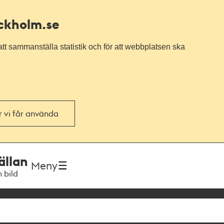
ockholm.se
tt sammanställa statistik och för att webbplatsen ska
or vi får använda
ällan
Meny
h bild