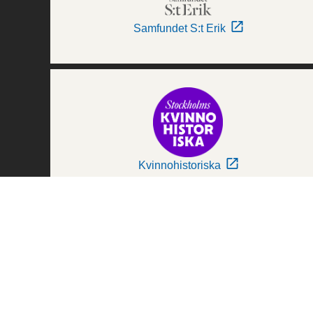
Samfundet S:t Erik
Kvinnohistoriska
Världskulturmuseerna