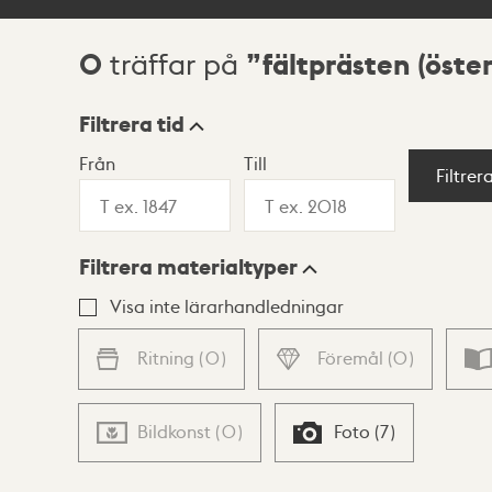
0
fältprästen (öst
träffar på
Sökresultat
Filtrera tid
Från
Till
Visningsläge
Filtrer
Filtrera materialtyper
Lista
Karta
Visa inte lärarhandledningar
Ritning
(
0
)
Föremål
(
0
)
Bildkonst
(
0
)
Foto
(
7
)