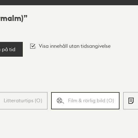
ermalm)
Visa innehåll utan tidsangivelse
a på tid
Litteraturtips
(
0
)
Film & rörlig bild
(
0
)