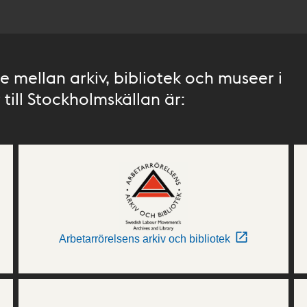
 mellan arkiv, bibliotek och museer i
till Stockholmskällan är:
Arbetarrörelsens arkiv och bibliotek