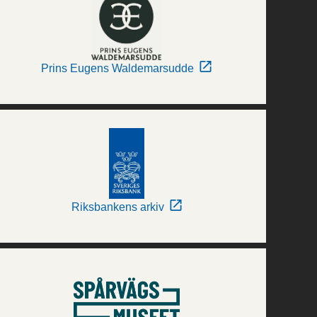
Prins Eugens Waldemarsudde
Riksbankens arkiv