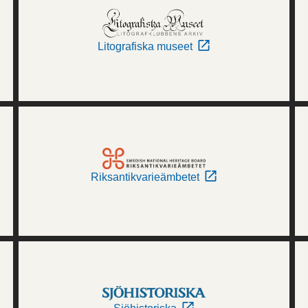
Litografiska museet
Riksantikvarieämbetet