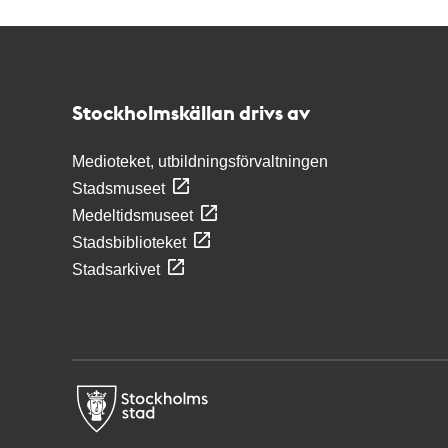
Kontakt
Stockholmskällan
Stockholmskällan drivs av
Medioteket, utbildningsförvaltningen
Stadsmuseet
Medeltidsmuseet
Stadsbiblioteket
Stadsarkivet