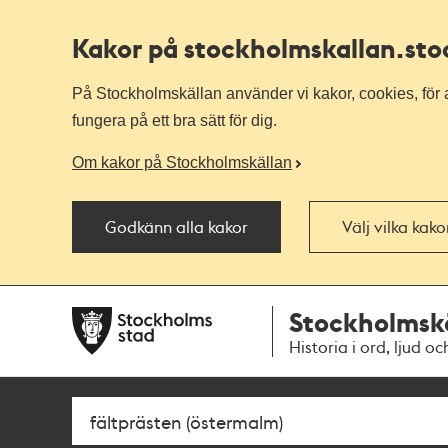
Kakor på stockholmskallan
.st
På Stockholmskällan använder vi kakor, cookies, för a
fungera på ett bra sätt för dig.
Om kakor på Stockholmskällan
Godkänn alla kakor
Välj vilka kak
Till
Till
Stockholmsk
navigationen
huvudinnehållet
Historia i ord, ljud oc
Sök
Fritextsök