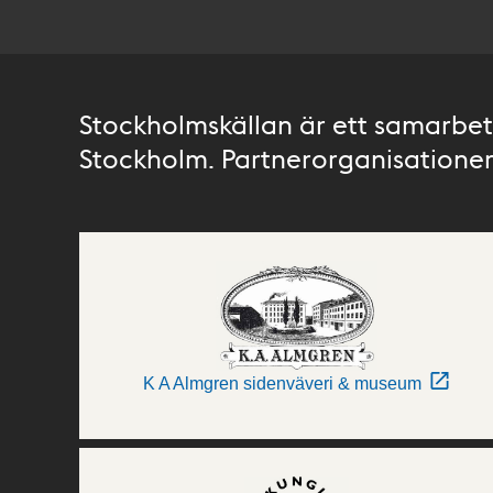
Stockholmskällan är ett samarbete
Stockholm. Partnerorganisationer 
K A Almgren sidenväveri & museum