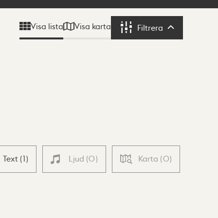
Visa karta
Visa lista
Filtrera
Filtrera
Text
(
1
)
Ljud
(
0
)
Karta
(
0
)