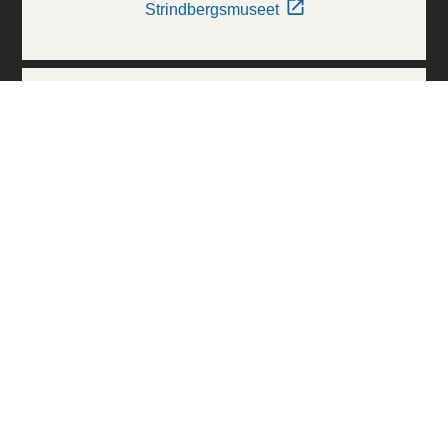
Strindbergsmuseet
Thielska Galleriet
Världskulturmuseerna