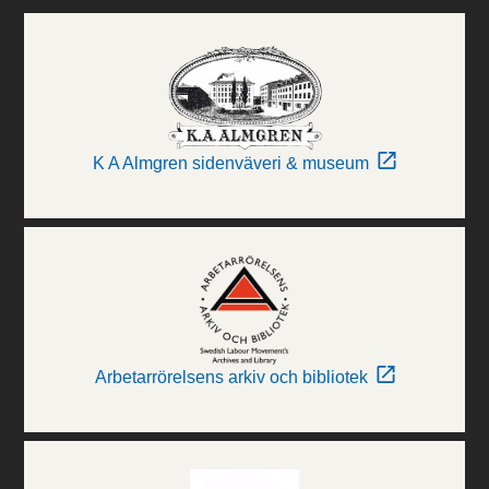
K A Almgren sidenväveri & museum
Arbetarrörelsens arkiv och bibliotek