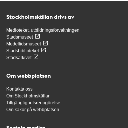
Kontakt
Stockholmskällan
Stockholmskällan drivs av
Medioteket, utbildningsförvaltningen
Stadsmuseet
Medeltidsmuseet
Stadsbiblioteket
Stadsarkivet
Om webbplatsen
Kontakta oss
Om Stockholmskällan
Tillgänglighetsredogörelse
Om kakor på webbplatsen
Sociala medier