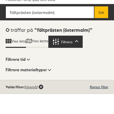
Sök
Fritextsök
Sök
Sökresultat
0
träffar på
fältprästen (östermalm)
Visa karta
Visa lista
Filtrera
Filtrera
Filtrera tid
Filtrera materialtyper
Visningsläge
Totalt
Valda filter:
Föremål
Rensa filter
0
träffar
Lista
Karta