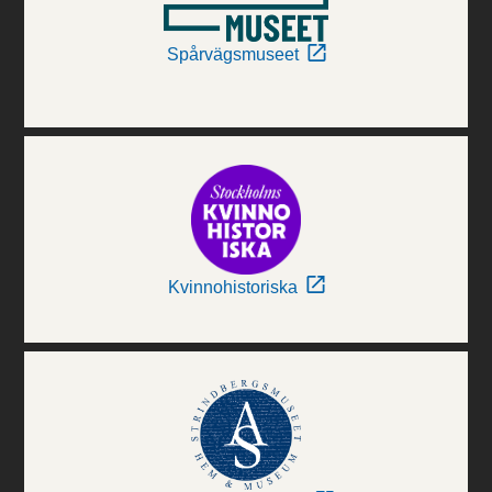
Spårvägsmuseet
Kvinnohistoriska