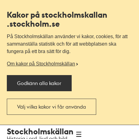
Kakor på stockholmskallan
.stockholm.se
På Stockholmskällan använder vi kakor, cookies, för att
sammanställa statistik och för att webbplatsen ska
fungera på ett bra sätt för dig.
Om kakor på Stockholmskällan
Godkänn alla kakor
Välj vilka kakor vi får använda
Till
Till
Stockholmskällan
navigationen
huvudinnehållet
Historia i ord, ljud och bild