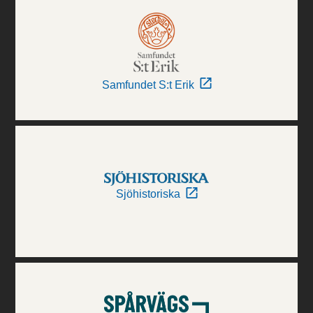
Samfundet S:t Erik
Sjöhistoriska