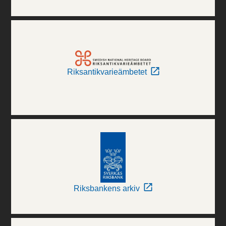
Riksantikvarieämbetet
Riksbankens arkiv