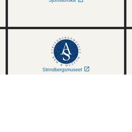
Sjöhistoriska
Strindbergsmuseet