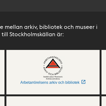
 mellan arkiv, bibliotek och museer i
till Stockholmskällan är:
Arbetarrörelsens arkiv och bibliotek