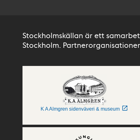
Stockholmskällan är ett samarbete
Stockholm. Partnerorganisationer 
K A Almgren sidenväveri & museum