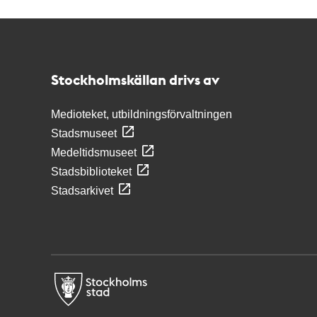
Kontakt
Stockholmskällan
Stockholmskällan drivs av
Medioteket, utbildningsförvaltningen
Stadsmuseet
Medeltidsmuseet
Stadsbiblioteket
Stadsarkivet