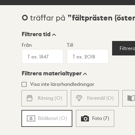
0
fältprästen (öst
träffar på
Sökresultat
Filtrera tid
Från
Till
Visningsläge
Filtrer
Filtrera materialtyper
Lista
Karta
Visa inte lärarhandledningar
Ritning
(
0
)
Föremål
(
0
)
Bildkonst
(
0
)
Foto
(
7
)