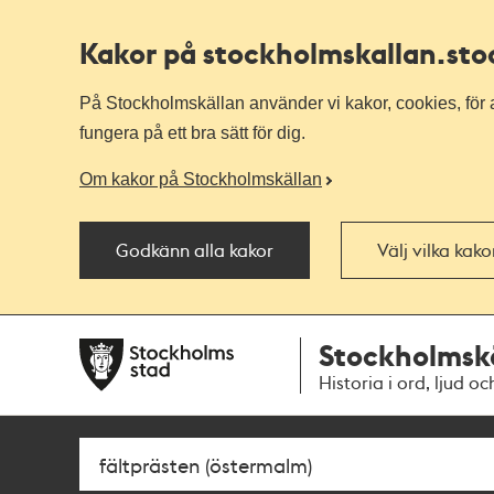
Kakor på stockholmskallan
.st
På Stockholmskällan använder vi kakor, cookies, för a
fungera på ett bra sätt för dig.
Om kakor på Stockholmskällan
Godkänn alla kakor
Välj vilka kak
Till
Till
Stockholmsk
navigationen
huvudinnehållet
Historia i ord, ljud oc
Sök
Fritextsök