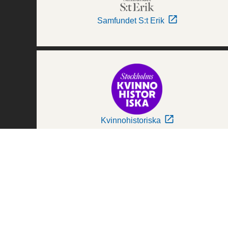
Samfundet S:t Erik
Kvinnohistoriska
Världskulturmuseerna