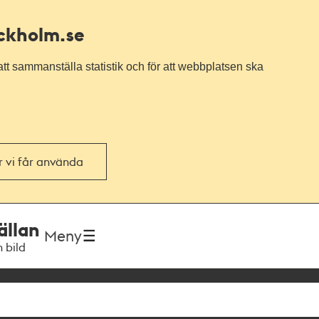
ockholm.se
tt sammanställa statistik och för att webbplatsen ska
or vi får använda
ällan
Meny
h bild