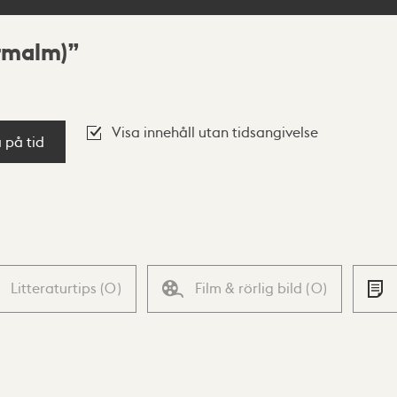
ermalm)
Visa innehåll utan tidsangivelse
a på tid
Litteraturtips
(
0
)
Film & rörlig bild
(
0
)