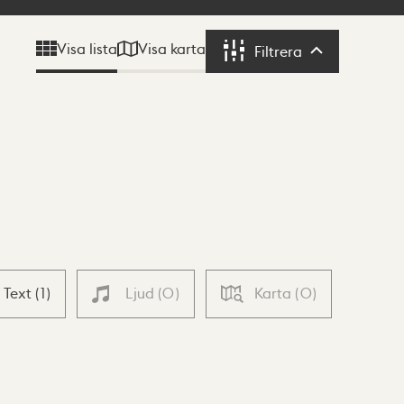
Visa karta
Visa lista
Filtrera
Filtrera
Text
(
1
)
Ljud
(
0
)
Karta
(
0
)