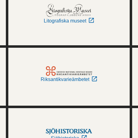
Litografiska museet
Riksantikvarieämbetet