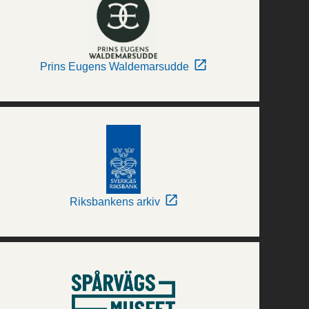
Prins Eugens Waldemarsudde
Riksbankens arkiv