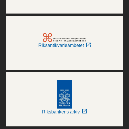
Riksantikvarieämbetet
Riksbankens arkiv