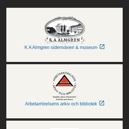
K A Almgren sidenväveri & museum
Arbetarrörelsens arkiv och bibliotek