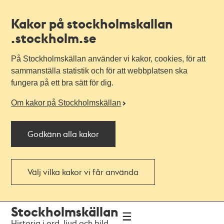
Kakor på stockholmskallan
.stockholm.se
På Stockholmskällan använder vi kakor, cookies, för att
sammanställa statistik och för att webbplatsen ska
fungera på ett bra sätt för dig.
Om kakor på Stockholmskällan
Godkänn alla kakor
Välj vilka kakor vi får använda
Till
Till
Stockholmskällan
navigationen
huvudinnehållet
Historia i ord, ljud och bild