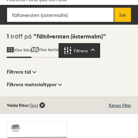
Sök
Fritextsök
Sök
Sökresultat
1
träff på
fältöversten (östermalm)
Visa karta
Visa lista
Filtrera
Filtrera
Filtrera tid
Filtrera materialtyper
Visningsläge
Totalt
Valda filter:
Text
Rensa filter
1
träffar
Lista
Karta