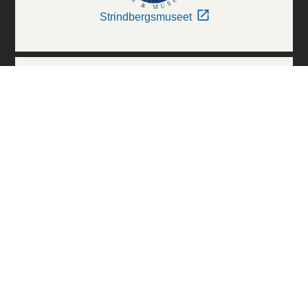
Strindbergsmuseet
Thielska Galleriet
Världskulturmuseerna