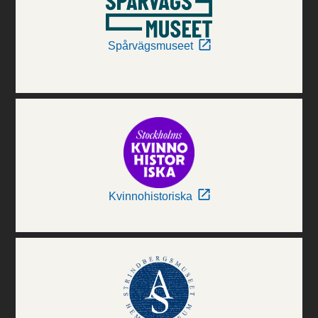
Spårvägsmuseet
Kvinnohistoriska