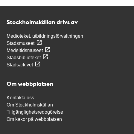
Kontakt
Stockholmskällan
Stockholmskällan drivs av
Medioteket, utbildningsförvaltningen
Stadsmuseet
Medeltidsmuseet
Stadsbiblioteket
Stadsarkivet
Om webbplatsen
Kontakta oss
Om Stockholmskällan
Tillgänglighetsredogörelse
Om kakor på webbplatsen