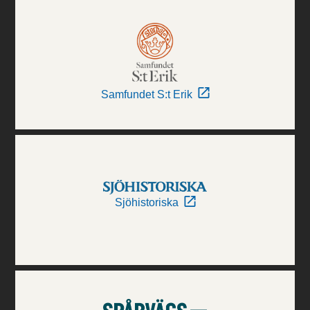
Samfundet S:t Erik
Sjöhistoriska