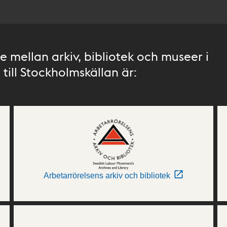
 mellan arkiv, bibliotek och museer i
till Stockholmskällan är:
Arbetarrörelsens arkiv och bibliotek