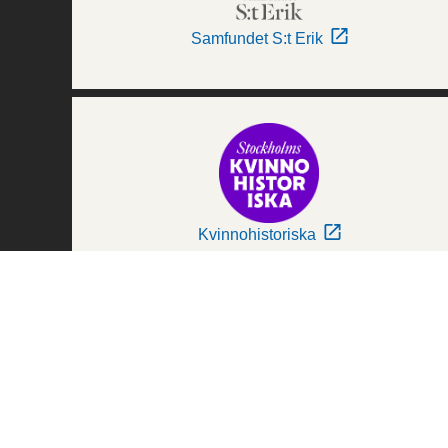
Samfundet S:t Erik
Kvinnohistoriska
Världskulturmuseerna