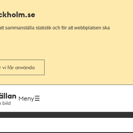
ockholm.se
tt sammanställa statistik och för att webbplatsen ska
or vi får använda
ällan
Meny
h bild