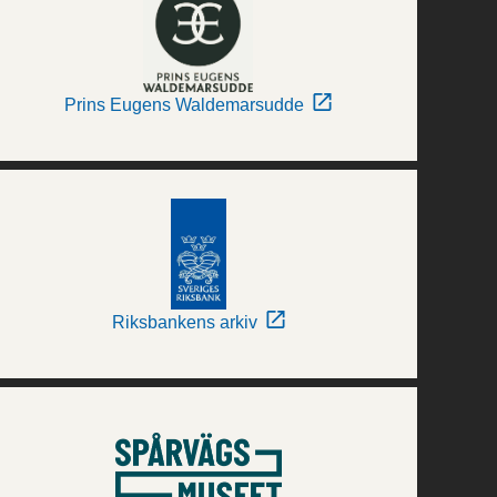
Prins Eugens Waldemarsudde
Riksbankens arkiv