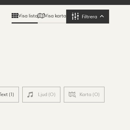
Visa karta
Visa lista
Filtrera
Filtrera
Text
(
1
)
Ljud
(
0
)
Karta
(
0
)