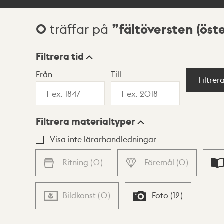
0
fältöversten (ös
träffar på
Sökresultat
Filtrera tid
Från
Till
Visningsläge
Filtrer
Filtrera materialtyper
Lista
Karta
Visa inte lärarhandledningar
Ritning
(
0
)
Föremål
(
0
)
Bildkonst
(
0
)
Foto
(
12
)