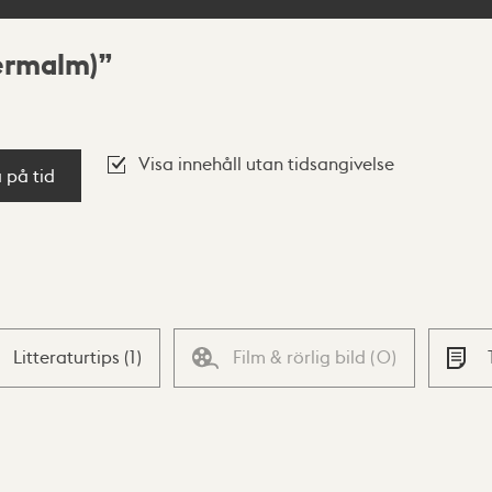
termalm)
Visa innehåll utan tidsangivelse
a på tid
Litteraturtips
(
1
)
Film & rörlig bild
(
0
)