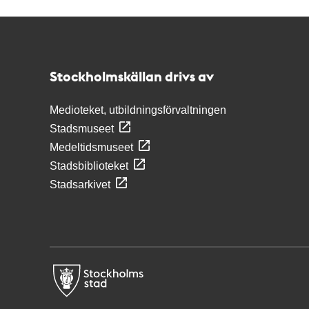
Kontakt
Stockholmskällan
Stockholmskällan drivs av
Medioteket, utbildningsförvaltningen
Stadsmuseet
Medeltidsmuseet
Stadsbiblioteket
Stadsarkivet