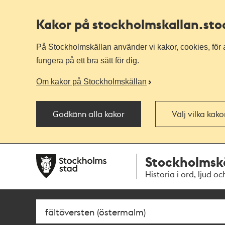
Kakor på stockholmskallan
.st
På Stockholmskällan använder vi kakor, cookies, för a
fungera på ett bra sätt för dig.
Om kakor på Stockholmskällan
Godkänn alla kakor
Välj vilka kak
Till
Till
Stockholmsk
navigationen
huvudinnehållet
Historia i ord, ljud oc
Sök
Fritextsök