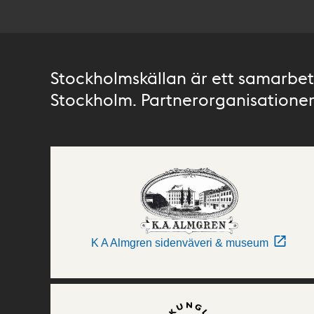
Stockholmskällan är ett samarbete
Stockholm. Partnerorganisationer 
K A Almgren sidenväveri & museum