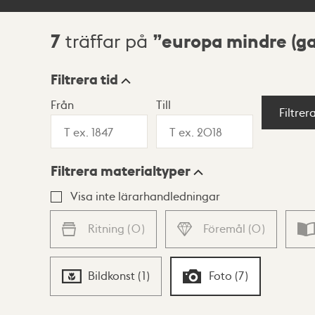
7
europa mindre (ga
träffar på
Sökresultat
Filtrera tid
Från
Till
Visningsläge
Filtrer
Filtrera materialtyper
Lista
Karta
Visa inte lärarhandledningar
Ritning
(
0
)
Föremål
(
0
)
Bildkonst
(
1
)
Foto
(
7
)