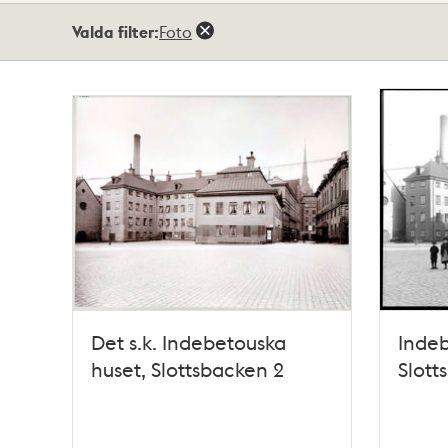
Totalt
Valda filter:
Foto
7
träffar
Det s.k. Indebetouska
Indeb
huset, Slottsbacken 2
Slott