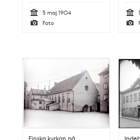
5 maj 1904
Tid
Tid
Foto
Typ
Typ
Finska kyrkan på
Indeb