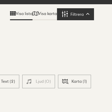
Visa karta
Visa lista
Filtrera
Filtrera
Text
(
2
)
Ljud
(
0
)
Karta
(
1
)