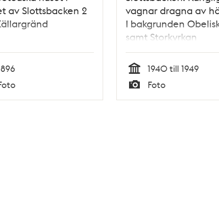
t av Slottsbacken 2
vagnar dragna av hä
ällargränd
I bakgrunden Obelis
samt Storkyrkan
1896
1940 till 1949
Tid
Foto
Foto
Typ