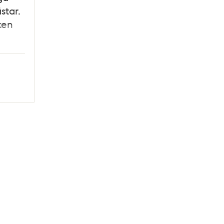
star.
ken