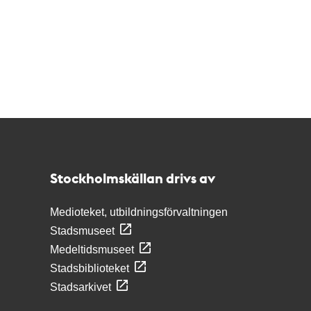
Kontakt
Stockholmskällan
Stockholmskällan drivs av
Medioteket, utbildningsförvaltningen
Stadsmuseet
Medeltidsmuseet
Stadsbiblioteket
Stadsarkivet