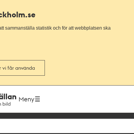
ockholm.se
tt sammanställa statistik och för att webbplatsen ska
or vi får använda
ällan
Meny
h bild