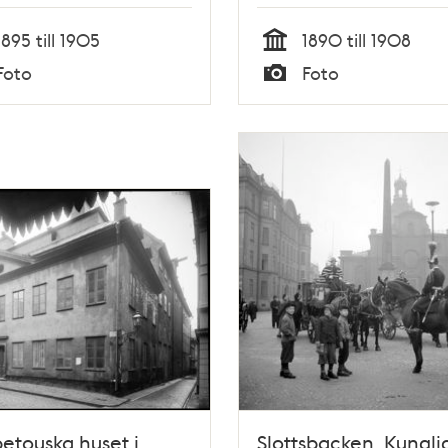
1895 till 1905
1890 till 1908
Tid
Foto
Foto
Typ
etouska huset i
Slottsbacken. Kungli