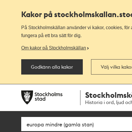
Kakor på stockholmskallan
.st
På Stockholmskällan använder vi kakor, cookies, för a
fungera på ett bra sätt för dig.
Om kakor på Stockholmskällan
Godkänn alla kakor
Välj vilka kak
Till
Till
Stockholmsk
navigationen
huvudinnehållet
Historia i ord, ljud oc
Sök
Fritextsök