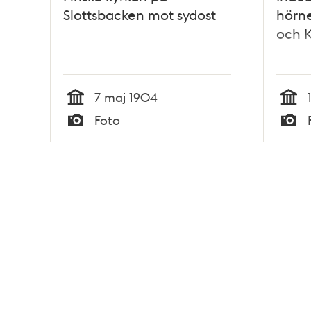
Slottsbacken mot sydost
hörne
och K
7 maj 1904
Tid
Tid
Foto
Typ
Typ