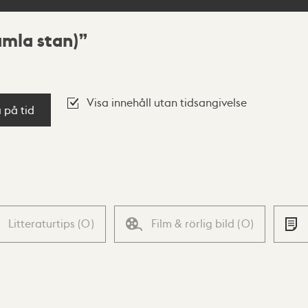
mla stan)
Visa innehåll utan tidsangivelse
a på tid
Litteraturtips
(
0
)
Film & rörlig bild
(
0
)