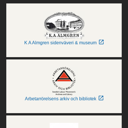
K A Almgren sidenväveri & museum
Arbetarrörelsens arkiv och bibliotek