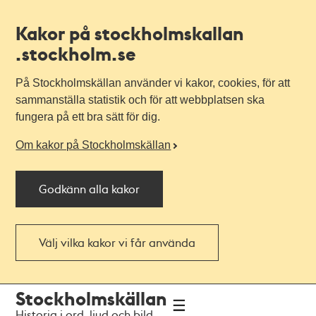
Kakor på stockholmskallan
.stockholm.se
På Stockholmskällan använder vi kakor, cookies, för att
sammanställa statistik och för att webbplatsen ska
fungera på ett bra sätt för dig.
Om kakor på Stockholmskällan
Godkänn alla kakor
Välj vilka kakor vi får använda
Till
Till
Stockholmskällan
navigationen
huvudinnehållet
Historia i ord, ljud och bild