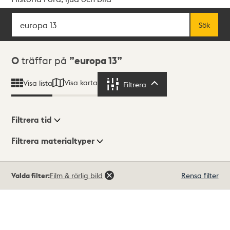
Sök
Fritextsök
Sök
Sökresultat
0
träffar på
europa 13
Visa karta
Visa lista
Filtrera
Filtrera
Filtrera tid
Filtrera materialtyper
Visningsläge
Totalt
Valda filter:
Film & rörlig bild
Rensa filter
0
träffar
Lista
Karta