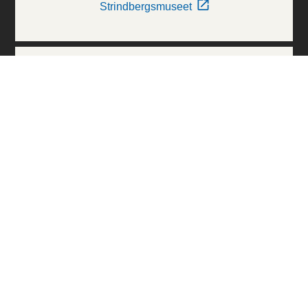
Strindbergsmuseet
Thielska Galleriet
Världskulturmuseerna