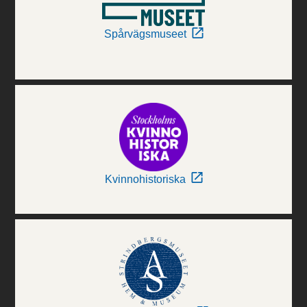
Spårvägsmuseet
Kvinnohistoriska