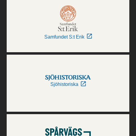
Samfundet S:t Erik
Sjöhistoriska