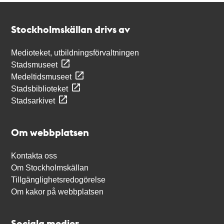
Kontakt
Stockholmskällan
Stockholmskällan drivs av
Medioteket, utbildningsförvaltningen
Stadsmuseet
Medeltidsmuseet
Stadsbiblioteket
Stadsarkivet
Om webbplatsen
Kontakta oss
Om Stockholmskällan
Tillgänglighetsredogörelse
Om kakor på webbplatsen
Sociala medier