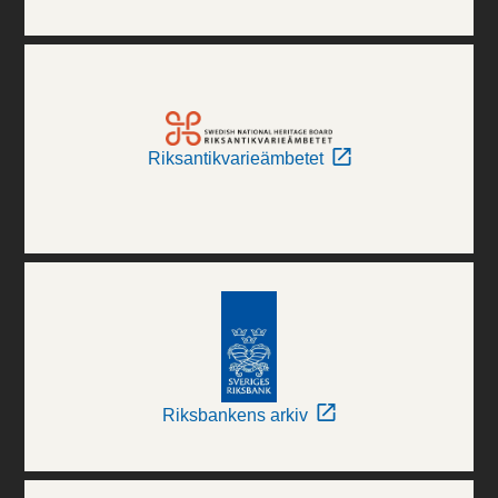
Riksantikvarieämbetet
Riksbankens arkiv