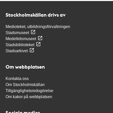
Kontakt
Stockholmskällan
Stockholmskällan drivs av
Medioteket, utbildningsförvaltningen
Stadsmuseet
Medeltidsmuseet
Stadsbiblioteket
Stadsarkivet
Om webbplatsen
Kontakta oss
Om Stockholmskällan
Tillgänglighetsredogörelse
Om kakor på webbplatsen
Sociala medier