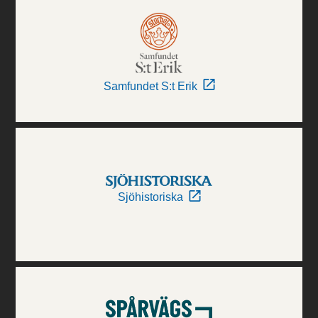
Samfundet S:t Erik
Sjöhistoriska