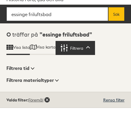
Sök
Fritextsök
Sök
Sökresultat
0
träffar på
essinge friluftsbad
Visa karta
Visa lista
Filtrera
Filtrera
Filtrera tid
Filtrera materialtyper
Visningsläge
Totalt
Valda filter:
Föremål
Rensa filter
0
träffar
Lista
Karta