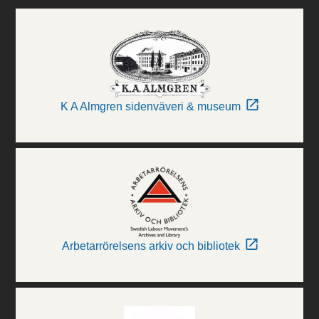
K A Almgren sidenväveri & museum
Arbetarrörelsens arkiv och bibliotek