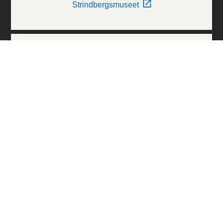
Strindbergsmuseet
Thielska Galleriet
Världskulturmuseerna