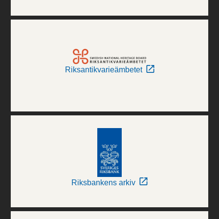
Riksantikvarieämbetet
Riksbankens arkiv