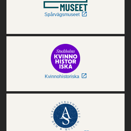
Spårvägsmuseet
Kvinnohistoriska