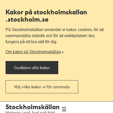
Kakor på stockholmskallan
.stockholm.se
På Stockholmskällan använder vi kakor, cookies, för att
sammanställa statistik och för att webbplatsen ska
fungera på ett bra sätt för dig.
Om kakor på Stockholmskällan
Godkänn alla kakor
Välj vilka kakor vi får använda
Till
Till
Stockholmskällan
navigationen
huvudinnehållet
Historia i ord, ljud och bild