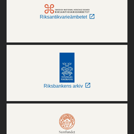
Riksantikvarieämbetet
Riksbankens arkiv