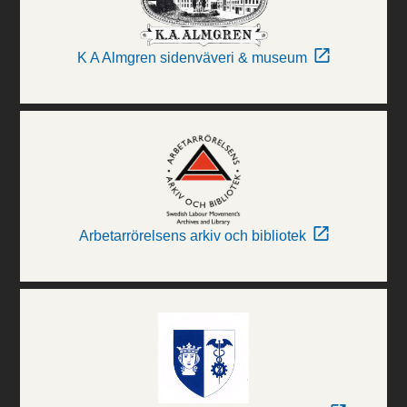
K A Almgren sidenväveri & museum
Arbetarrörelsens arkiv och bibliotek