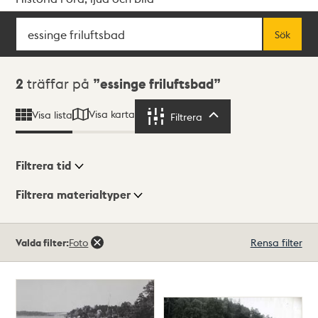
Sök
Fritextsök
Sök
Sökresultat
2
träffar på
essinge friluftsbad
Visa karta
Visa lista
Filtrera
Filtrera
Filtrera tid
Filtrera materialtyper
Visningsläge
Totalt
Valda filter:
Foto
Rensa filter
2
träffar
Lista
Karta