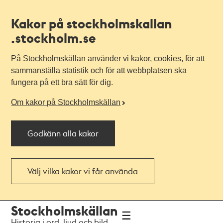
Kakor på stockholmskallan
.stockholm.se
På Stockholmskällan använder vi kakor, cookies, för att
sammanställa statistik och för att webbplatsen ska
fungera på ett bra sätt för dig.
Om kakor på Stockholmskällan
Godkänn alla kakor
Välj vilka kakor vi får använda
Till
Till
Stockholmskällan
navigationen
huvudinnehållet
Historia i ord, ljud och bild