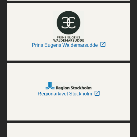
Prins Eugens Waldemarsudde
Regionarkivet Stockholm