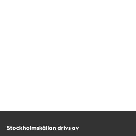
Kontakt
Stockholmskällan
Stockholmskällan drivs av