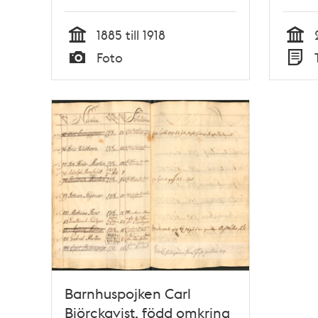
1885 till 1918
Tid
Tid
Foto
Typ
Typ
Barnhuspojken Carl
Biörckqvist, född omkring