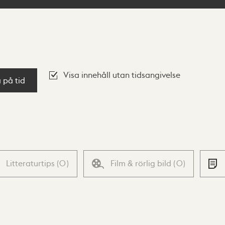
Visa innehåll utan tidsangivelse
a på tid
Litteraturtips
(
0
)
Film & rörlig bild
(
0
)