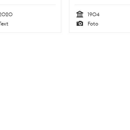
Beckbrännaren Stör
2020
1904
Tid
Text
Foto
Typ