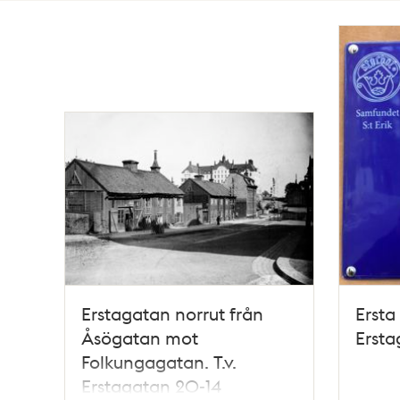
Totalt
5
träffar
Erstagatan norrut från
Ersta
Åsögatan mot
Ersta
Folkungagatan. T.v.
Erstagatan 20-14