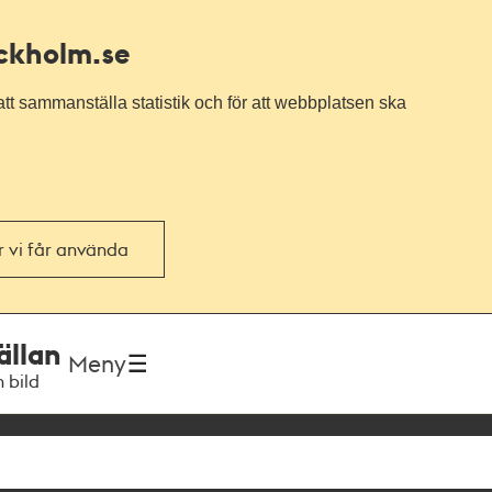
ockholm.se
tt sammanställa statistik och för att webbplatsen ska
or vi får använda
ällan
Meny
h bild