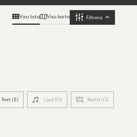
Visa karta
Visa lista
Filtrera
Filtrera
Text
(
2
)
Ljud
(
0
)
Karta
(
0
)