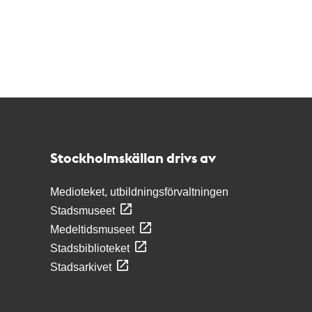
Kontakt
Stockholmskällan
Stockholmskällan drivs av
Medioteket, utbildningsförvaltningen
Stadsmuseet
Medeltidsmuseet
Stadsbiblioteket
Stadsarkivet