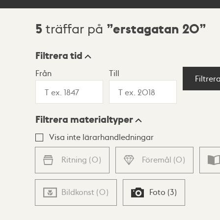
5
erstagatan 20
träffar på
Sökresultat
Filtrera tid
Från
Till
Visningsläge
Filtrer
Filtrera materialtyper
Lista
Karta
Visa inte lärarhandledningar
Ritning
(
0
)
Föremål
(
0
)
Bildkonst
(
0
)
Foto
(
3
)