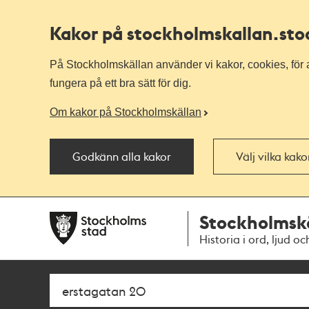
Kakor på stockholmskallan
.st
På Stockholmskällan använder vi kakor, cookies, för a
fungera på ett bra sätt för dig.
Om kakor på Stockholmskällan
Godkänn alla kakor
Välj vilka kak
Till
Till
Stockholmsk
navigationen
huvudinnehållet
Historia i ord, ljud oc
Sök
Fritextsök