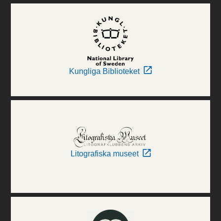
Kungliga Biblioteket
Litografiska museet