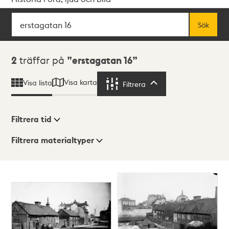
Sök
Fritextsök
Sök
Sökresultat
2
träffar på
erstagatan 16
Visa karta
Visa lista
Filtrera
Filtrera
Filtrera tid
Filtrera materialtyper
Visningsläge
Totalt
2
träffar
Lista
Karta