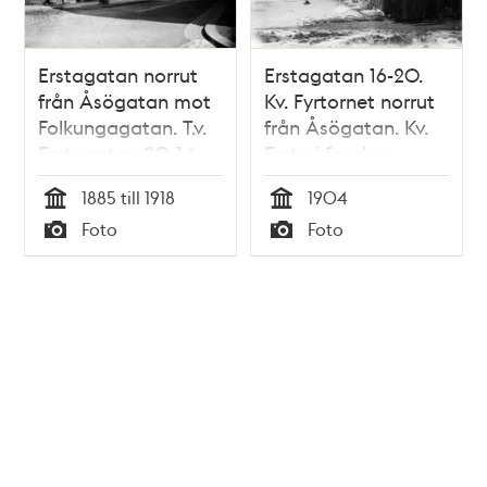
Erstagatan norrut
Erstagatan 16-20.
från Åsögatan mot
Kv. Fyrtornet norrut
Folkungagatan. T.v.
från Åsögatan. Kv.
Erstagatan 20-14
Ersta i fonden.
Tidigare kv.
1885 till 1918
1904
Beckbrännaren
Tid
Tid
Foto
Foto
Större
Typ
Typ