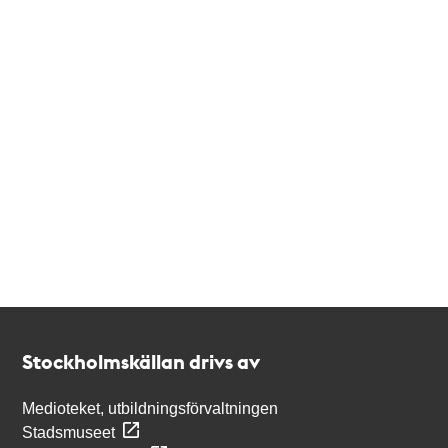
Kontakt
Stockholmskällan
Stockholmskällan drivs av
Medioteket, utbildningsförvaltningen
Stadsmuseet