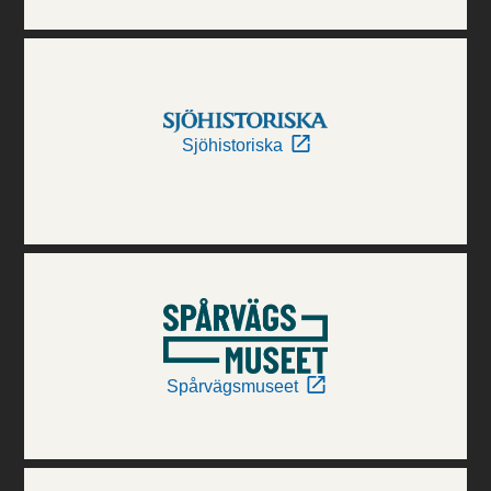
Sjöhistoriska
Spårvägsmuseet