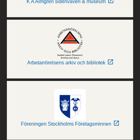
K A Almgren sidenväveri & museum
Arbetarrörelsens arkiv och bibliotek
Föreningen Stockholms Företagsminnen