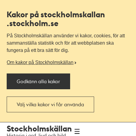
Kakor på stockholmskallan
.stockholm.se
På Stockholmskällan använder vi kakor, cookies, för att
sammanställa statistik och för att webbplatsen ska
fungera på ett bra sätt för dig.
Om kakor på Stockholmskällan
Godkänn alla kakor
Välj vilka kakor vi får använda
Till
Till
Stockholmskällan
navigationen
huvudinnehållet
Historia i ord, ljud och bild