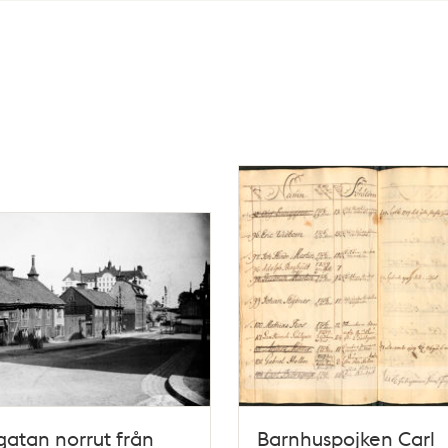
gatan norrut från
Barnhuspojken Carl