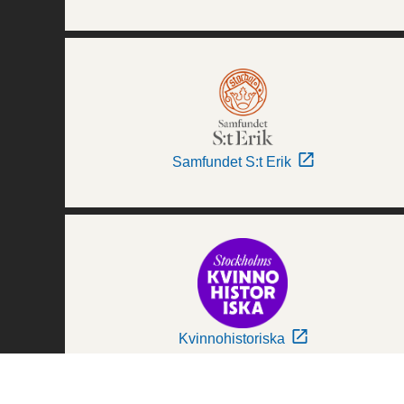
Samfundet S:t Erik
Kvinnohistoriska