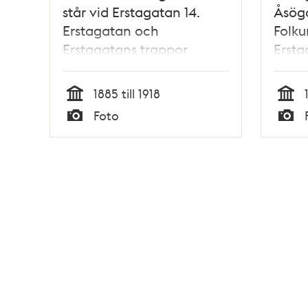
står vid Erstagatan 14.
Åsög
Erstagatan och
Folku
Erstagatans trappor
Ersta
norrut vid korsningen
med Folkungagatan
1885 till 1918
Tid
Tid
Foto
Typ
Typ