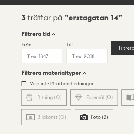
3
erstagatan 14
träffar på
Sökresultat
Filtrera tid
Från
Till
Visningsläge
Filtrer
Filtrera materialtyper
Lista
Karta
Visa inte lärarhandledningar
Ritning
(
0
)
Föremål
(
0
)
Bildkonst
(
0
)
Foto
(
2
)