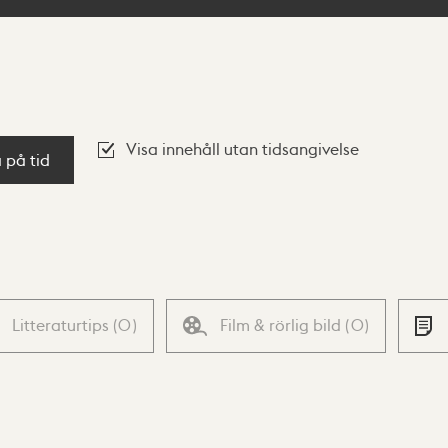
Visa innehåll utan tidsangivelse
a på tid
Litteraturtips
(
0
)
Film & rörlig bild
(
0
)