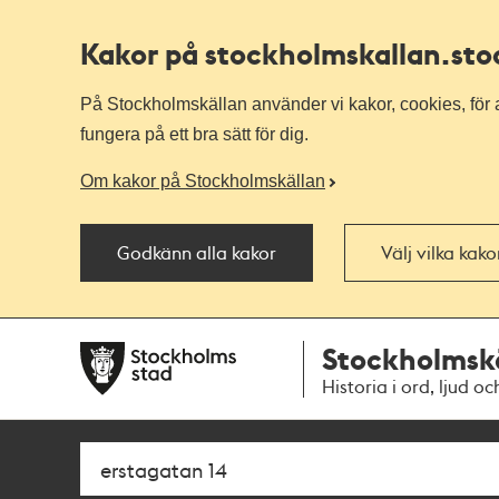
Kakor på stockholmskallan
.st
På Stockholmskällan använder vi kakor, cookies, för a
fungera på ett bra sätt för dig.
Om kakor på Stockholmskällan
Godkänn alla kakor
Välj vilka kak
Till
Till
Stockholmsk
navigationen
huvudinnehållet
Historia i ord, ljud oc
Sök
Fritextsök