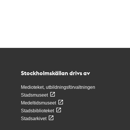
Kontakt
Stockholmskällan
Stockholmskällan drivs av
Medioteket, utbildningsförvaltningen
Stadsmuseet
Medeltidsmuseet
Stadsbiblioteket
Stadsarkivet