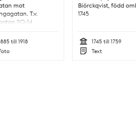
atan mot
Biörckqvist, född om
ngagatan. T.v.
1745
gatan 20-14
1885 till 1918
1745 till 1759
Tid
Foto
Text
Typ