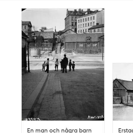
Totalt
3
träffar
En man och några barn
Ersta