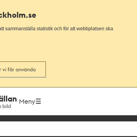
ockholm.se
tt sammanställa statistik och för att webbplatsen ska
or vi får använda
ällan
Meny
h bild