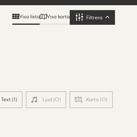
Visa karta
Visa lista
Filtrera
Filtrera
Text
(
1
)
Ljud
(
0
)
Karta
(
0
)