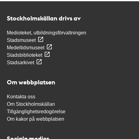
Kontakt
Stockholmskällan
Stockholmskällan drivs av
Medioteket, utbildningsförvaltningen
Stadsmuseet
Medeltidsmuseet
Stadsbiblioteket
Stadsarkivet
Om webbplatsen
Kontakta oss
Om Stockholmskällan
Tillgänglighetsredogörelse
Om kakor på webbplatsen
Sociala medier