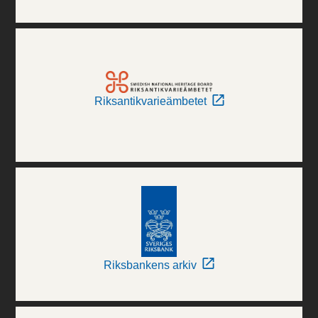
Riksantikvarieämbetet
Riksbankens arkiv