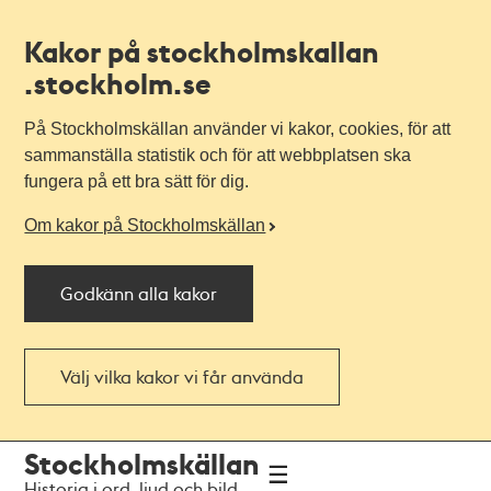
Kakor på stockholmskallan
.stockholm.se
På Stockholmskällan använder vi kakor, cookies, för att
sammanställa statistik och för att webbplatsen ska
fungera på ett bra sätt för dig.
Om kakor på Stockholmskällan
Godkänn alla kakor
Välj vilka kakor vi får använda
Till
Till
Stockholmskällan
navigationen
huvudinnehållet
Historia i ord, ljud och bild