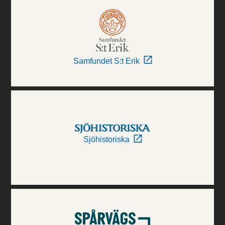
Samfundet S:t Erik
Sjöhistoriska