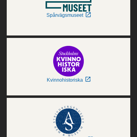
Spårvägsmuseet
Kvinnohistoriska