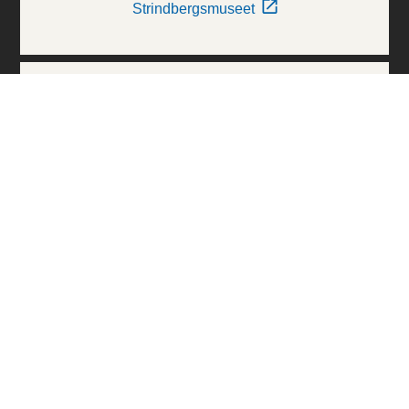
Strindbergsmuseet
Thielska Galleriet
Världskulturmuseerna