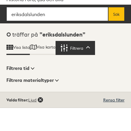
Sök
Fritextsök
Sök
Sökresultat
0
träffar på
eriksdalslunden
Visa karta
Visa lista
Filtrera
Filtrera
Filtrera tid
Filtrera materialtyper
Visningsläge
Totalt
Valda filter:
Ljud
Rensa filter
0
träffar
Lista
Karta