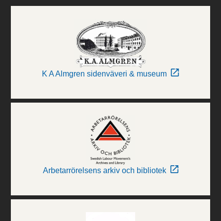
K A Almgren sidenväveri & museum
Arbetarrörelsens arkiv och bibliotek