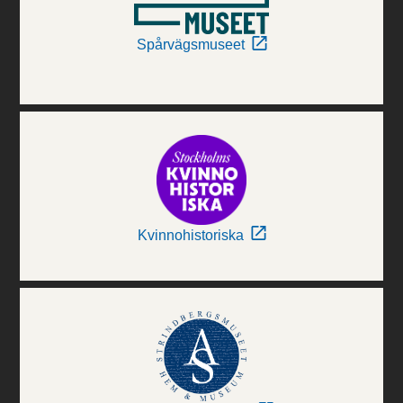
Spårvägsmuseet
Kvinnohistoriska