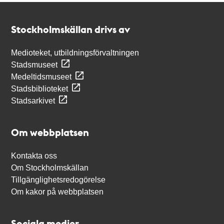
Kontakt
Stockholmskällan
Stockholmskällan drivs av
Medioteket, utbildningsförvaltningen
Stadsmuseet
Medeltidsmuseet
Stadsbiblioteket
Stadsarkivet
Om webbplatsen
Kontakta oss
Om Stockholmskällan
Tillgänglighetsredogörelse
Om kakor på webbplatsen
Sociala medier