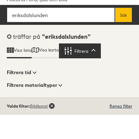
Sök
Fritextsök
Sök
Sökresultat
0
träffar på
eriksdalslunden
Visa karta
Visa lista
Filtrera
Filtrera
Filtrera tid
Filtrera materialtyper
Visningsläge
Totalt
Valda filter:
Bildkonst
Rensa filter
0
träffar
Lista
Karta