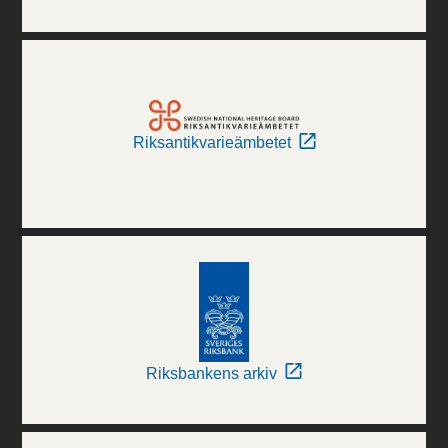
Riksantikvarieämbetet
Riksbankens arkiv