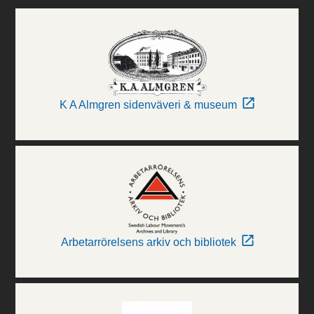
K A Almgren sidenväveri & museum
Arbetarrörelsens arkiv och bibliotek