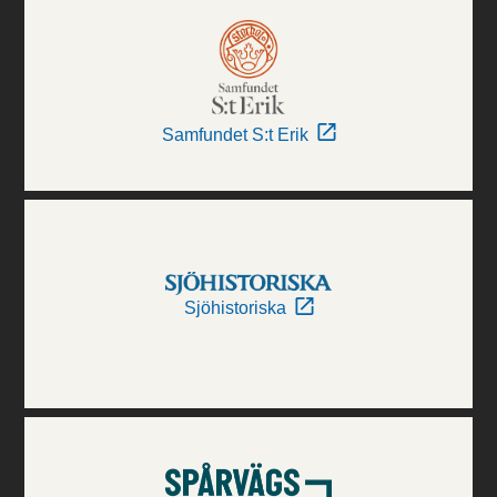
Samfundet S:t Erik
Sjöhistoriska