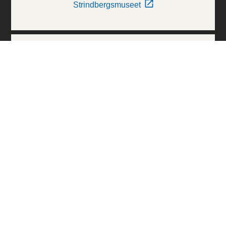
Strindbergsmuseet
Thielska Galleriet
Världskulturmuseerna