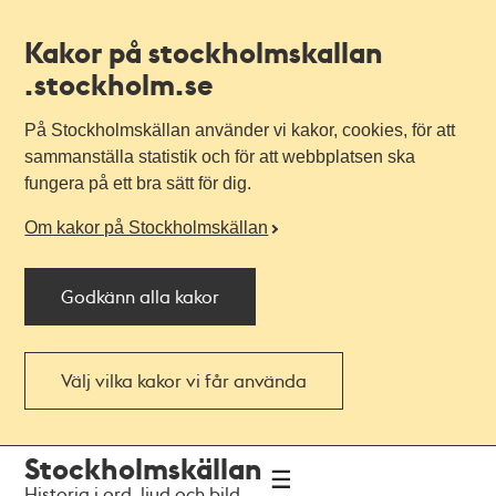
Kakor på stockholmskallan
.stockholm.se
På Stockholmskällan använder vi kakor, cookies, för att
sammanställa statistik och för att webbplatsen ska
fungera på ett bra sätt för dig.
Om kakor på Stockholmskällan
Godkänn alla kakor
Välj vilka kakor vi får använda
Till
Till
Stockholmskällan
navigationen
huvudinnehållet
Historia i ord, ljud och bild