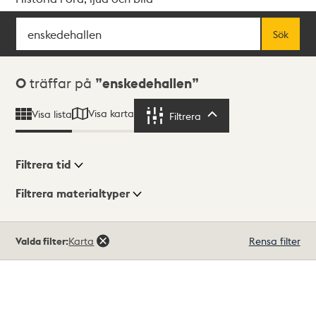
Sök
Fritextsök
Sök
Sökresultat
0
träffar på
enskedehallen
Visa karta
Visa lista
Filtrera
Filtrera
Filtrera tid
Filtrera materialtyper
Visningsläge
Totalt
Valda filter:
Karta
Rensa filter
0
träffar
Lista
Karta