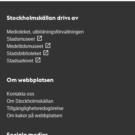
Kontakt
Stockholmskällan
Stockholmskällan drivs av
Medioteket, utbildningsförvaltningen
Stadsmuseet
Medeltidsmuseet
Stadsbiblioteket
Stadsarkivet
Om webbplatsen
Kontakta oss
Om Stockholmskällan
Tillgänglighetsredogörelse
Om kakor på webbplatsen
Sociala medier