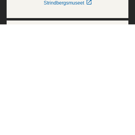
Strindbergsmuseet
Thielska Galleriet
Världskulturmuseerna