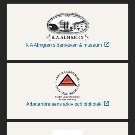
K A Almgren sidenväveri & museum
Arbetarrörelsens arkiv och bibliotek