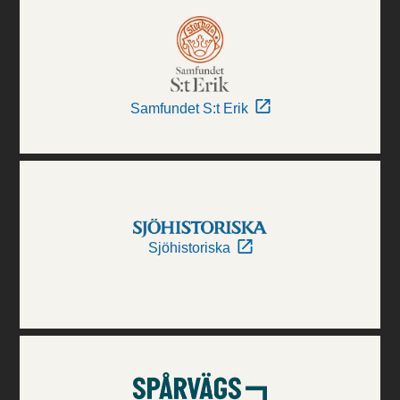
Samfundet S:t Erik
Sjöhistoriska