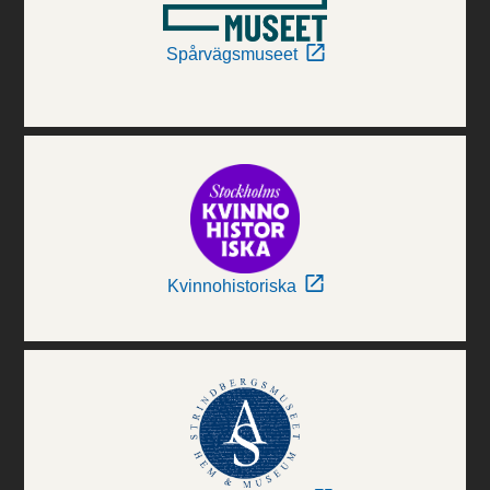
Spårvägsmuseet
Kvinnohistoriska