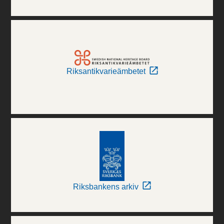
Riksantikvarieämbetet
Riksbankens arkiv