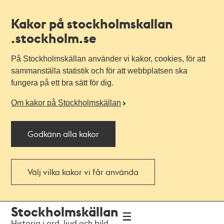
Kakor på stockholmskallan
.stockholm.se
På Stockholmskällan använder vi kakor, cookies, för att
sammanställa statistik och för att webbplatsen ska
fungera på ett bra sätt för dig.
Om kakor på Stockholmskällan
Godkänn alla kakor
Välj vilka kakor vi får använda
Till
Till
Stockholmskällan
navigationen
huvudinnehållet
Historia i ord, ljud och bild