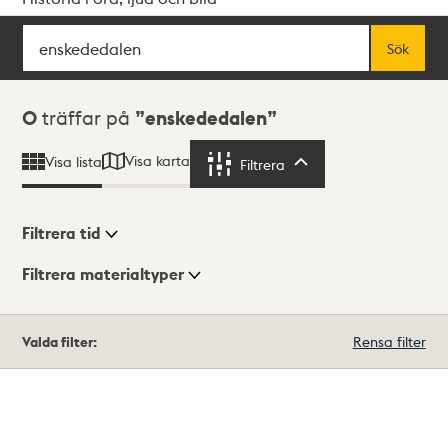
Sök
Fritextsök
Sök
Sökresultat
0
träffar på
enskededalen
Visa karta
Visa lista
Filtrera
Filtrera
Filtrera tid
Filtrera materialtyper
Visningsläge
Totalt
Valda filter:
Rensa filter
0
träffar
Lista
Karta