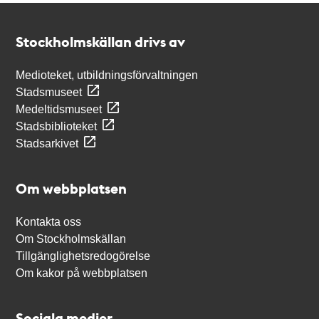
Kontakt
Stockholmskällan
Stockholmskällan drivs av
Medioteket, utbildningsförvaltningen
Stadsmuseet
Medeltidsmuseet
Stadsbiblioteket
Stadsarkivet
Om webbplatsen
Kontakta oss
Om Stockholmskällan
Tillgänglighetsredogörelse
Om kakor på webbplatsen
Sociala medier