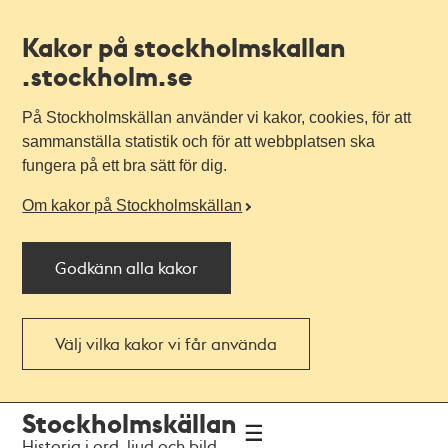
Kakor på stockholmskallan
.stockholm.se
På Stockholmskällan använder vi kakor, cookies, för att
sammanställa statistik och för att webbplatsen ska
fungera på ett bra sätt för dig.
Om kakor på Stockholmskällan
Godkänn alla kakor
Välj vilka kakor vi får använda
Till
Till
Stockholmskällan
navigationen
huvudinnehållet
Historia i ord, ljud och bild