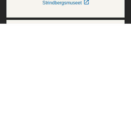
Strindbergsmuseet
Thielska Galleriet
Världskulturmuseerna