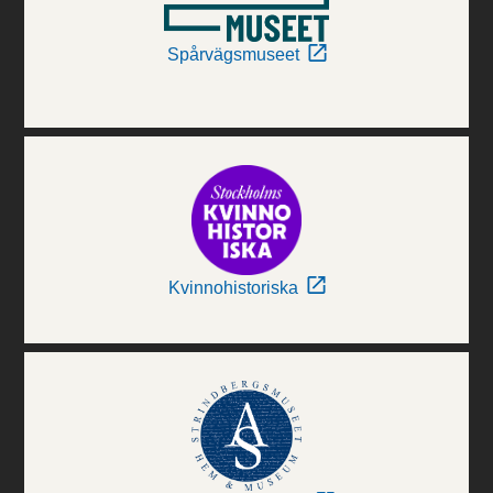
Spårvägsmuseet
Kvinnohistoriska