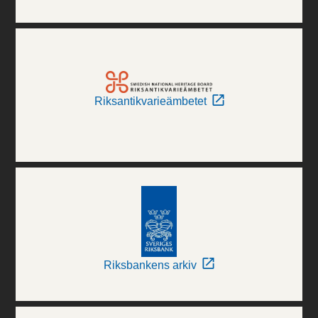
Riksantikvarieämbetet
Riksbankens arkiv