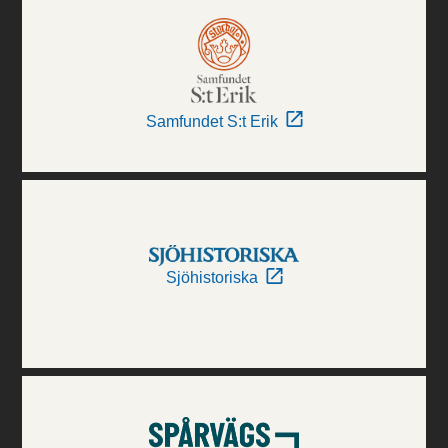
Samfundet S:t Erik
Sjöhistoriska