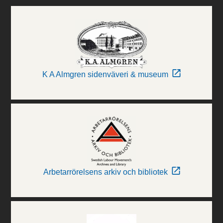
K A Almgren sidenväveri & museum
Arbetarrörelsens arkiv och bibliotek