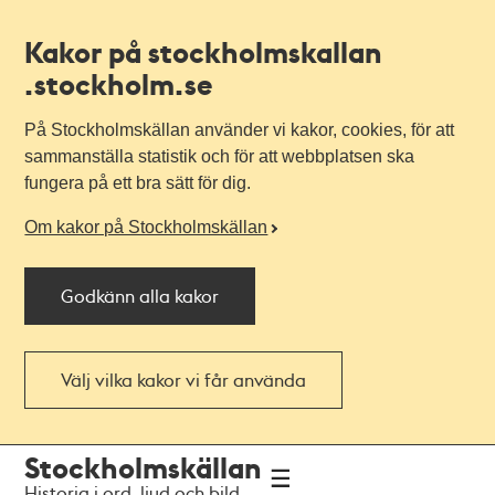
Kakor på stockholmskallan
.stockholm.se
På Stockholmskällan använder vi kakor, cookies, för att
sammanställa statistik och för att webbplatsen ska
fungera på ett bra sätt för dig.
Om kakor på Stockholmskällan
Godkänn alla kakor
Välj vilka kakor vi får använda
Till
Till
Stockholmskällan
navigationen
huvudinnehållet
Historia i ord, ljud och bild