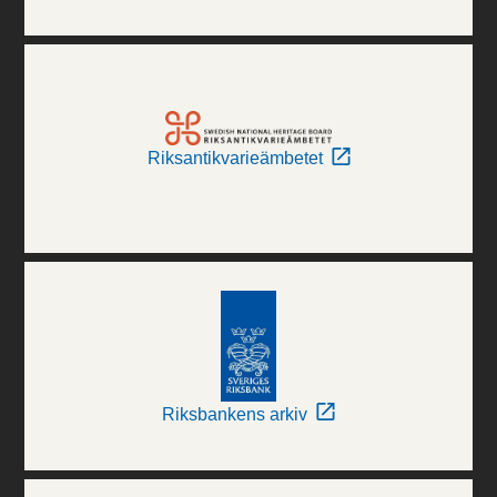
Riksantikvarieämbetet
Riksbankens arkiv