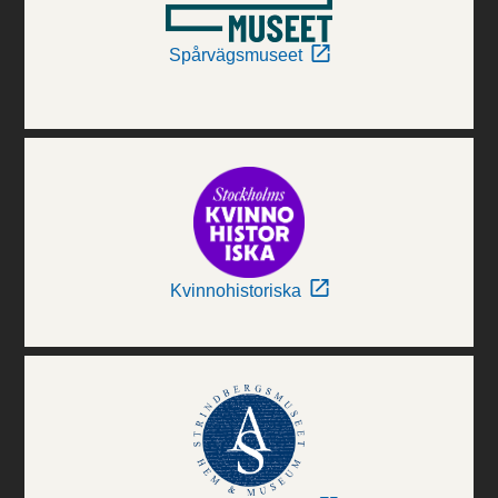
Spårvägsmuseet
Kvinnohistoriska