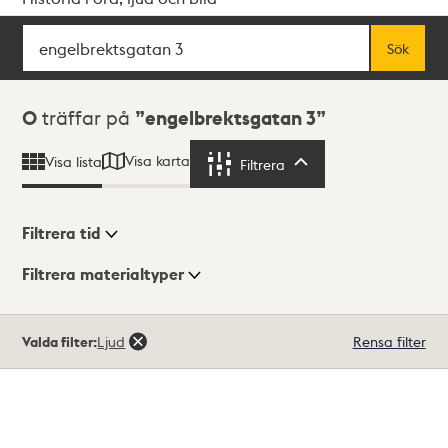
Sök
Fritextsök
Sök
Sökresultat
0
träffar på
engelbrektsgatan 3
Visa karta
Visa lista
Filtrera
Filtrera
Filtrera tid
Filtrera materialtyper
Visningsläge
Totalt
Valda filter:
Ljud
Rensa filter
0
träffar
Lista
Karta