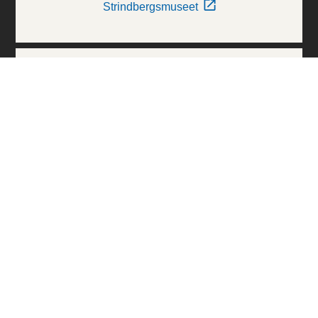
Strindbergsmuseet
Thielska Galleriet
Världskulturmuseerna