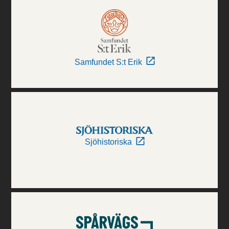
Samfundet S:t Erik
Sjöhistoriska