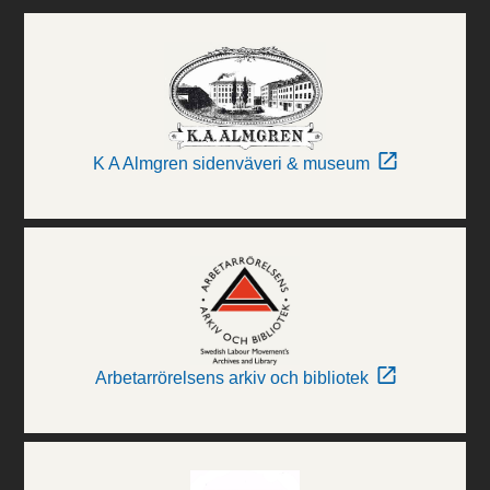
K A Almgren sidenväveri & museum
Arbetarrörelsens arkiv och bibliotek