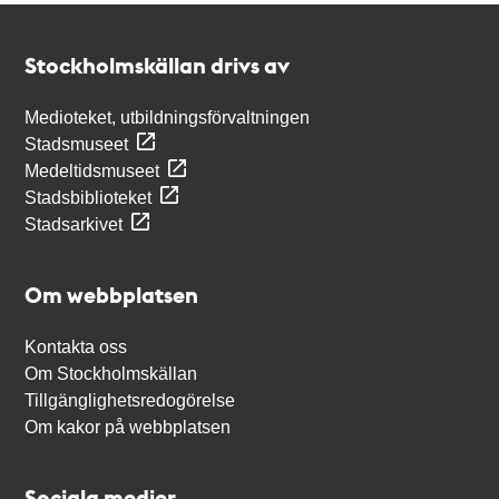
Kontakt
Stockholmskällan
Stockholmskällan drivs av
Medioteket, utbildningsförvaltningen
Stadsmuseet
Medeltidsmuseet
Stadsbiblioteket
Stadsarkivet
Om webbplatsen
Kontakta oss
Om Stockholmskällan
Tillgänglighetsredogörelse
Om kakor på webbplatsen
Sociala medier