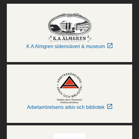
K A Almgren sidenväveri & museum
Arbetarrörelsens arkiv och bibliotek