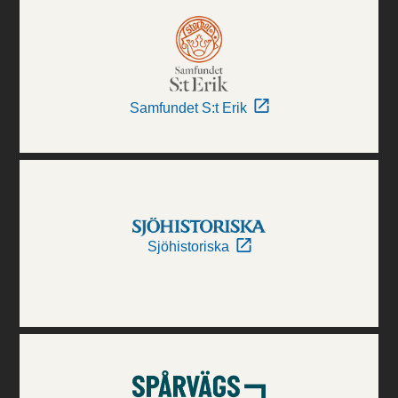
Samfundet S:t Erik
Sjöhistoriska