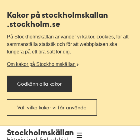
Kakor på stockholmskallan
.stockholm.se
På Stockholmskällan använder vi kakor, cookies, för att
sammanställa statistik och för att webbplatsen ska
fungera på ett bra sätt för dig.
Om kakor på Stockholmskällan
Godkänn alla kakor
Välj vilka kakor vi får använda
Till
Till
Stockholmskällan
navigationen
huvudinnehållet
Historia i ord, ljud och bild