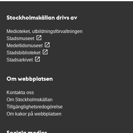
Kontakt
Stockholmskällan
Stockholmskällan drivs av
Medioteket, utbildningsförvaltningen
Stadsmuseet
Medeltidsmuseet
Stadsbiblioteket
Stadsarkivet
Om webbplatsen
Kontakta oss
Om Stockholmskällan
Tillgänglighetsredogörelse
Om kakor på webbplatsen
Sociala medier