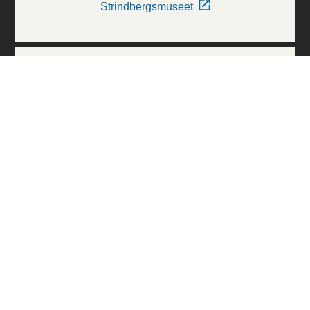
Strindbergsmuseet
Thielska Galleriet
Världskulturmuseerna