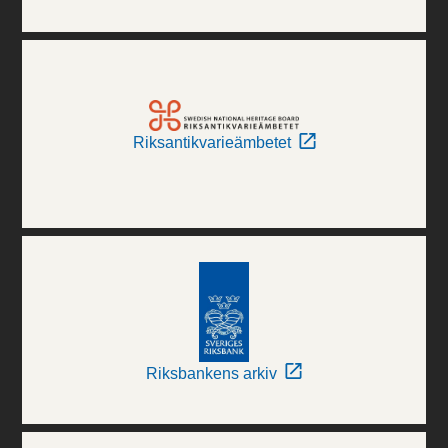
Riksantikvarieämbetet
Riksbankens arkiv