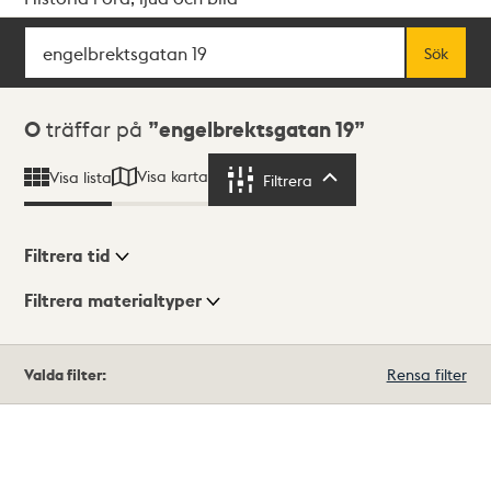
Sök
Fritextsök
Sök
Sökresultat
0
träffar på
engelbrektsgatan 19
Visa karta
Visa lista
Filtrera
Filtrera
Filtrera tid
Filtrera materialtyper
Visningsläge
Totalt
Valda filter:
Rensa filter
0
träffar
Lista
Karta