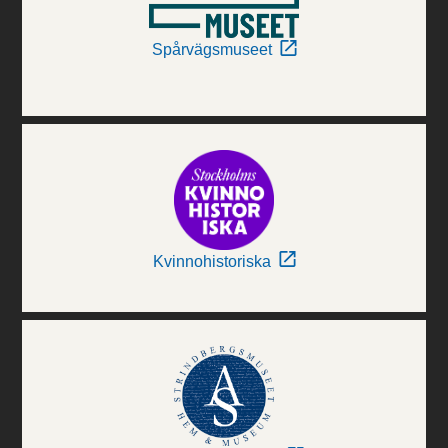
Spårvägsmuseet
Kvinnohistoriska