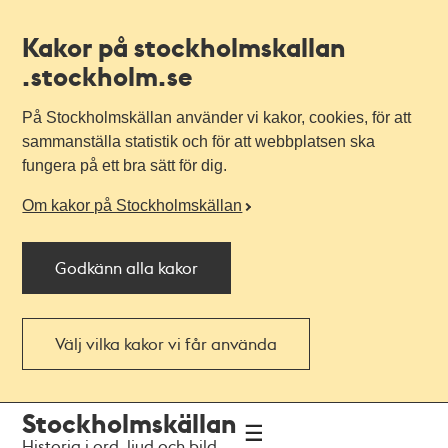
Kakor på stockholmskallan
.stockholm.se
På Stockholmskällan använder vi kakor, cookies, för att
sammanställa statistik och för att webbplatsen ska
fungera på ett bra sätt för dig.
Om kakor på Stockholmskällan
Godkänn alla kakor
Välj vilka kakor vi får använda
Till
Till
Stockholmskällan
navigationen
huvudinnehållet
Historia i ord, ljud och bild