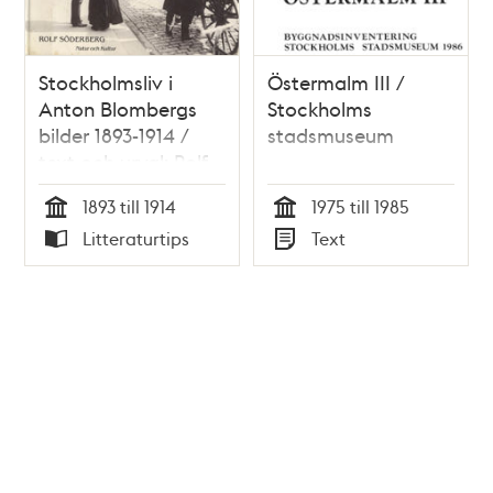
Stockholmsliv i
Östermalm III /
Anton Blombergs
Stockholms
bilder 1893-1914 /
stadsmuseum
text och urval: Rolf
Söderberg
1893 till 1914
1975 till 1985
Tid
Tid
Litteraturtips
Text
Typ
Typ