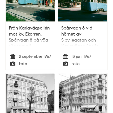
Från Karlavägsallén
Spårvagn 8 vid
mot kv. Ekorren.
hörnet av
Spårvagn 8 på väg
Sibyllegatan och
söderut på
Karlavägen. Vy åt
Sibyllegatan. Det är
norr
2 september 1967
18 juni 1967
Spårvagnens dag,
Tid
Tid
Foto
Foto
dagen innan
Typ
Typ
högertrafikomläggningen