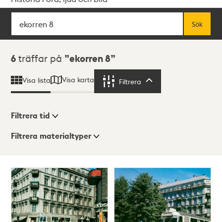
Sök
Fritextsök
Sök
Sökresultat
6
träffar på
ekorren 8
Visa karta
Visa lista
Filtrera
Filtrera
Filtrera tid
Filtrera materialtyper
Visningsläge
Totalt
6
träffar
Lista
Karta