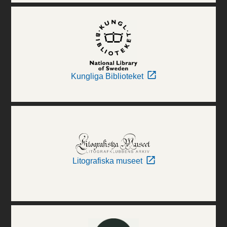
Kungliga Biblioteket
Litografiska museet