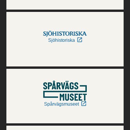
Sjöhistoriska
Spårvägsmuseet