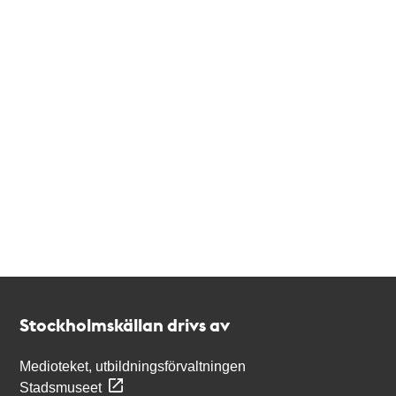
Kontakt
Stockholmskällan
Stockholmskällan drivs av
Medioteket, utbildningsförvaltningen
Stadsmuseet