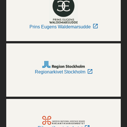
Prins Eugens Waldemarsudde
Regionarkivet Stockholm