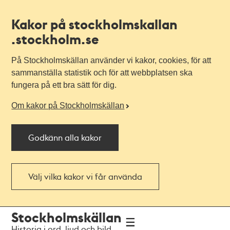
Kakor på stockholmskallan
.stockholm.se
På Stockholmskällan använder vi kakor, cookies, för att
sammanställa statistik och för att webbplatsen ska
fungera på ett bra sätt för dig.
Om kakor på Stockholmskällan
Godkänn alla kakor
Välj vilka kakor vi får använda
Till
Till
Stockholmskällan
navigationen
huvudinnehållet
Historia i ord, ljud och bild