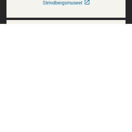
Strindbergsmuseet
Thielska Galleriet
Världskulturmuseerna