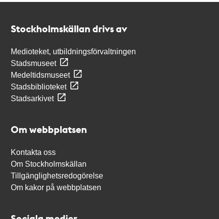
Kontakt
Stockholmskällan
Stockholmskällan drivs av
Medioteket, utbildningsförvaltningen
Stadsmuseet
Medeltidsmuseet
Stadsbiblioteket
Stadsarkivet
Om webbplatsen
Kontakta oss
Om Stockholmskällan
Tillgänglighetsredogörelse
Om kakor på webbplatsen
Sociala medier