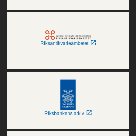
Riksantikvarieämbetet
Riksbankens arkiv