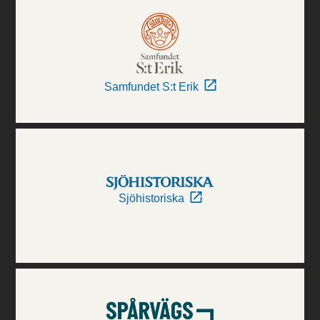
Samfundet S:t Erik
Sjöhistoriska