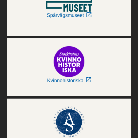
Spårvägsmuseet
Kvinnohistoriska