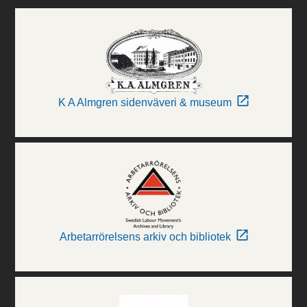
K A Almgren sidenväveri & museum
Arbetarrörelsens arkiv och bibliotek