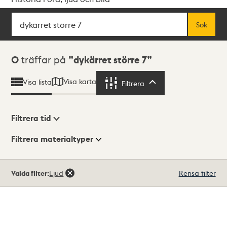
Sök
Fritextsök
Sök
Sökresultat
0
träffar på
dykärret större 7
Visa karta
Visa lista
Filtrera
Filtrera
Filtrera tid
Filtrera materialtyper
Visningsläge
Totalt
Valda filter:
Ljud
Rensa filter
0
träffar
Lista
Karta