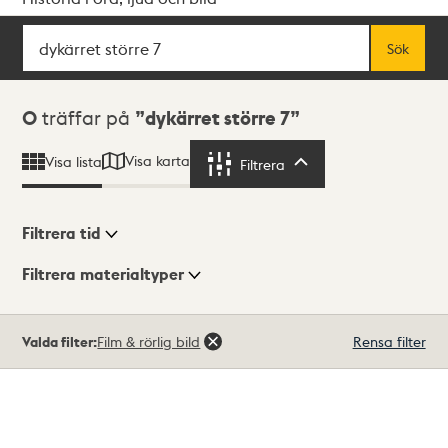
Sök
Fritextsök
Sök
Sökresultat
0
träffar på
dykärret större 7
Visa karta
Visa lista
Filtrera
Filtrera
Filtrera tid
Filtrera materialtyper
Visningsläge
Totalt
Valda filter:
Film & rörlig bild
Rensa filter
0
träffar
Lista
Karta