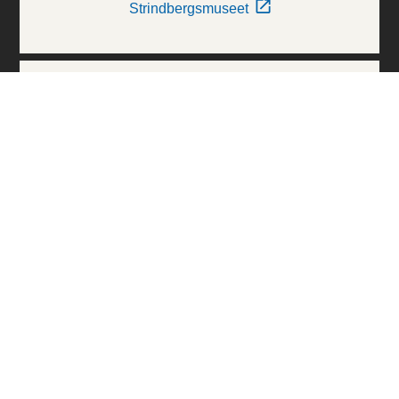
Strindbergsmuseet
Thielska Galleriet
Världskulturmuseerna