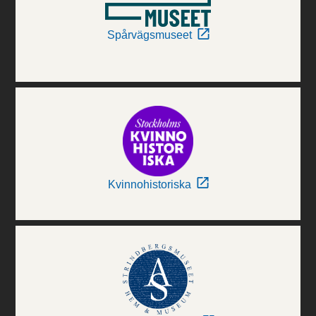
Spårvägsmuseet
Kvinnohistoriska