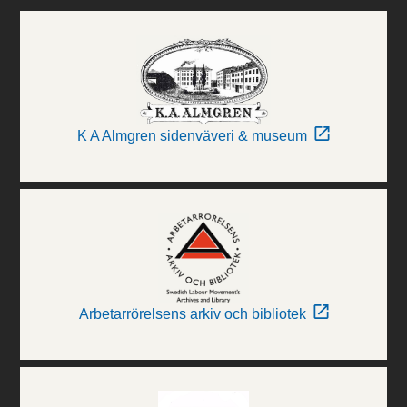
K A Almgren sidenväveri & museum
Arbetarrörelsens arkiv och bibliotek