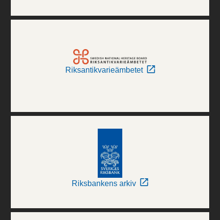
Riksantikvarieämbetet
Riksbankens arkiv