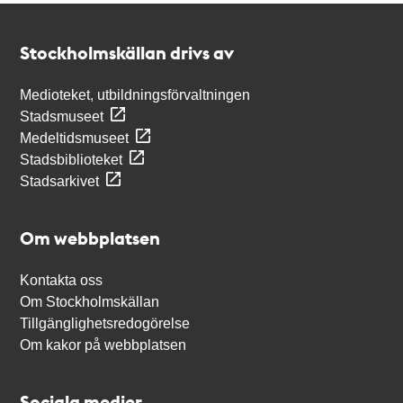
Kontakt
Stockholmskällan
Stockholmskällan drivs av
Medioteket, utbildningsförvaltningen
Stadsmuseet
Medeltidsmuseet
Stadsbiblioteket
Stadsarkivet
Om webbplatsen
Kontakta oss
Om Stockholmskällan
Tillgänglighetsredogörelse
Om kakor på webbplatsen
Sociala medier