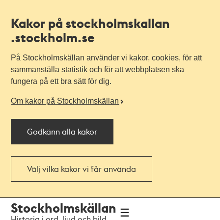
Kakor på stockholmskallan
.stockholm.se
På Stockholmskällan använder vi kakor, cookies, för att
sammanställa statistik och för att webbplatsen ska
fungera på ett bra sätt för dig.
Om kakor på Stockholmskällan
Godkänn alla kakor
Välj vilka kakor vi får använda
Till
Till
Stockholmskällan
navigationen
huvudinnehållet
Historia i ord, ljud och bild