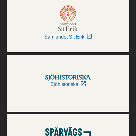
Samfundet S:t Erik
Sjöhistoriska