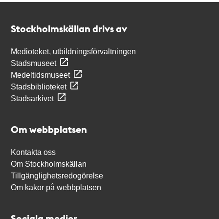
Kontakt
Stockholmskällan
Stockholmskällan drivs av
Medioteket, utbildningsförvaltningen
Stadsmuseet
Medeltidsmuseet
Stadsbiblioteket
Stadsarkivet
Om webbplatsen
Kontakta oss
Om Stockholmskällan
Tillgänglighetsredogörelse
Om kakor på webbplatsen
Sociala medier