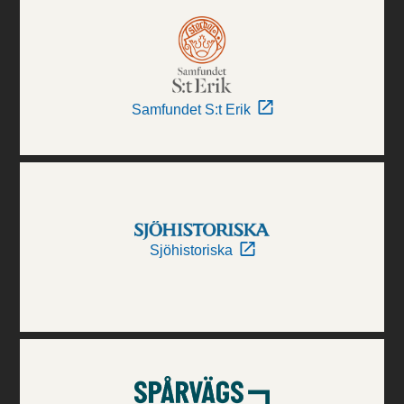
Samfundet S:t Erik
Sjöhistoriska