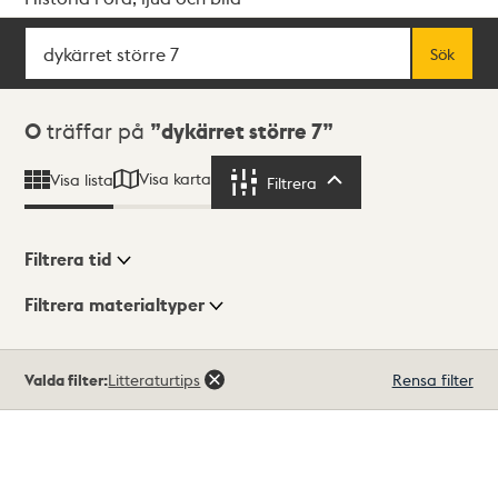
Sök
Fritextsök
Sök
Sökresultat
0
träffar på
dykärret större 7
Visa karta
Visa lista
Filtrera
Filtrera
Filtrera tid
Filtrera materialtyper
Visningsläge
Totalt
Valda filter:
Litteraturtips
Rensa filter
0
träffar
Lista
Karta