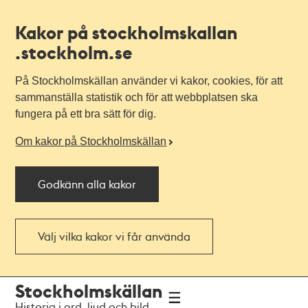
Kakor på stockholmskallan
.stockholm.se
På Stockholmskällan använder vi kakor, cookies, för att
sammanställa statistik och för att webbplatsen ska
fungera på ett bra sätt för dig.
Om kakor på Stockholmskällan
Godkänn alla kakor
Välj vilka kakor vi får använda
Till
Till
Stockholmskällan
navigationen
huvudinnehållet
Historia i ord, ljud och bild