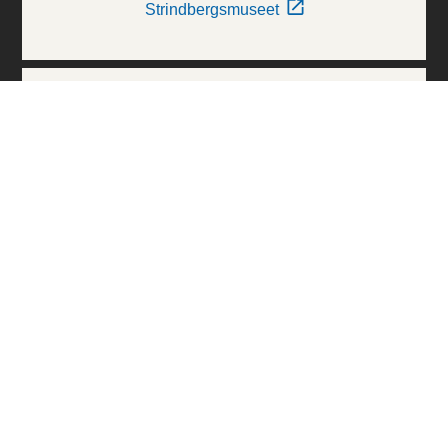
Strindbergsmuseet
Thielska Galleriet
Världskulturmuseerna