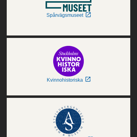
Spårvägsmuseet
Kvinnohistoriska