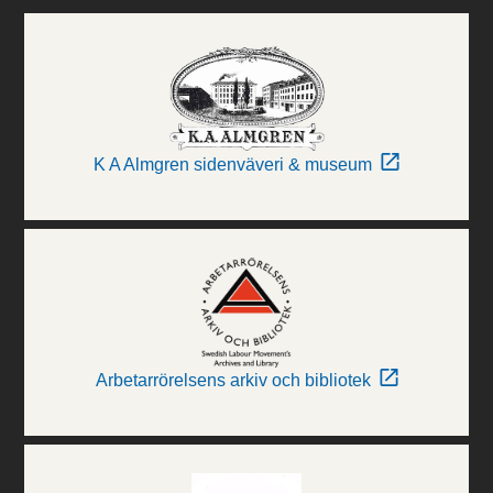
K A Almgren sidenväveri & museum
Arbetarrörelsens arkiv och bibliotek