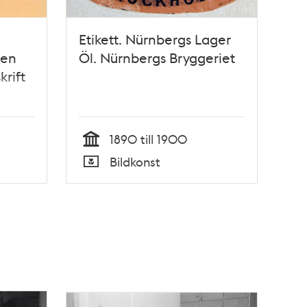
Etikett. Nürnbergs Lager
gen
Öl. Nürnbergs Bryggeriet
krift
1890 till 1900
Tid
Bildkonst
Typ