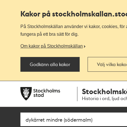
Kakor på stockholmskallan
.st
På Stockholmskällan använder vi kakor, cookies, för a
fungera på ett bra sätt för dig.
Om kakor på Stockholmskällan
Godkänn alla kakor
Välj vilka kak
Till
Till
Stockholmsk
navigationen
huvudinnehållet
Historia i ord, ljud oc
Sök
Fritextsök