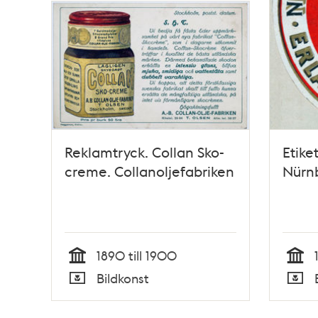
Reklamtryck. Collan Sko-
Etiket
creme. Collanoljefabriken
Nürnb
1890 till 1900
Tid
Tid
Bildkonst
Typ
Typ