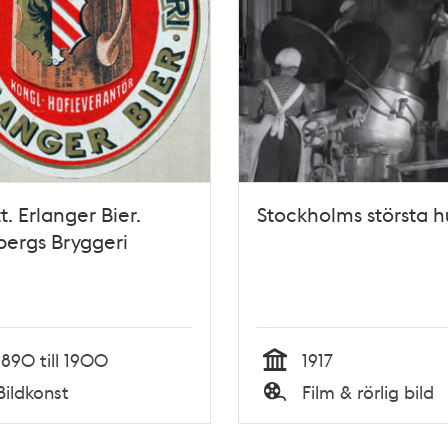
t. Erlanger Bier.
Stockholms största h
ergs Bryggeri
1890 till 1900
1917
Tid
Bildkonst
Film & rörlig bild
Typ