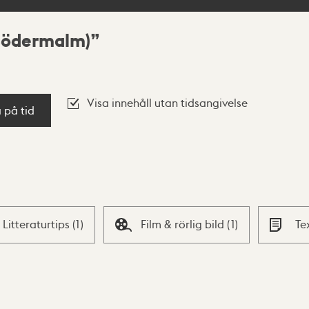
(södermalm)
Visa innehåll utan tidsangivelse
a på tid
Litteraturtips
(
1
)
Film & rörlig bild
(
1
)
Te