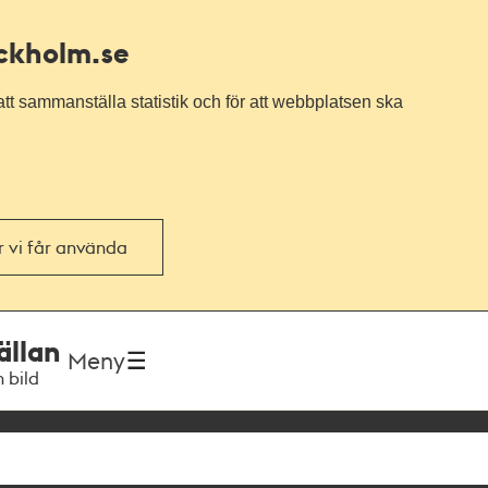
ockholm.se
tt sammanställa statistik och för att webbplatsen ska
or vi får använda
ällan
Meny
h bild