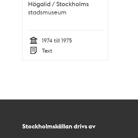
Högalid / Stockholms
stadsmuseum
1974 till 1975
Tid
Text
Typ
Kontakt
Stockholmskällan
Stockholmskällan drivs av