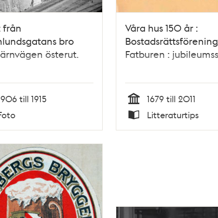
t från
Våra hus 150 år :
nlundsgatans bro
Bostadsrättsförenin
järnvägen österut.
Fatburen : jubileumss
1906 till 1915
1679 till 2011
Tid
Foto
Litteraturtips
Typ