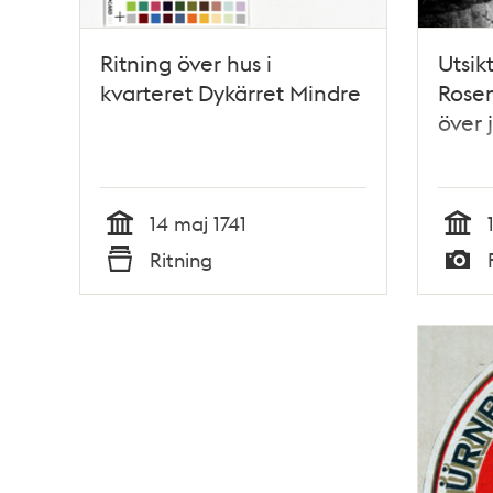
Ritning över hus i
Utsik
kvarteret Dykärret Mindre
Rose
över 
14 maj 1741
Tid
Tid
Ritning
Typ
Typ