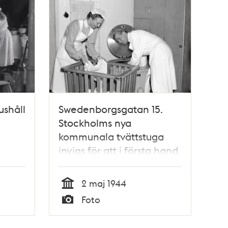
ushåll
Swedenborgsgatan 15.
Stockholms nya
kommunala tvättstuga
invigs för att i första hand
utbilda tvättföreståndare.
Märta Wellander och
2 maj 1944
tvättmästare Caldo
Tid
Foto
demonstrerar tvättning
Typ