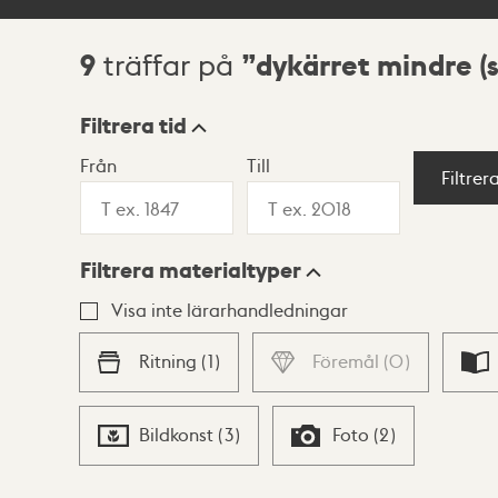
9
dykärret mindre 
träffar på
Sökresultat
Filtrera tid
Från
Till
Visningsläge
Filtrer
Filtrera materialtyper
Lista
Karta
Visa inte lärarhandledningar
Ritning
(
1
)
Föremål
(
0
)
Bildkonst
(
3
)
Foto
(
2
)