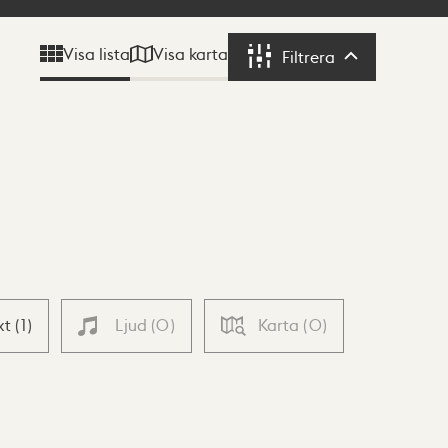
Visa karta
Visa lista
Filtrera
Filtrera
xt
(
1
)
Ljud
(
0
)
Karta
(
0
)