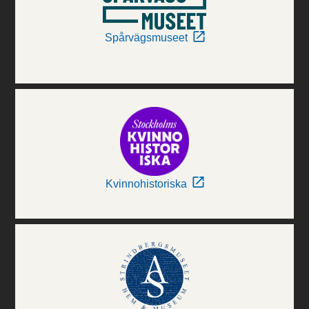
Spårvägsmuseet
Kvinnohistoriska