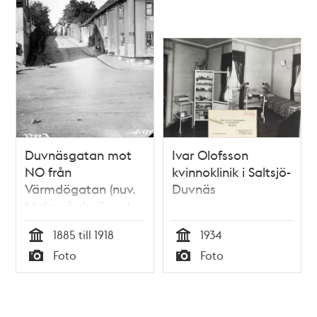
Duvnäsgatan mot
Ivar Olofsson
NO från
kvinnoklinik i Saltsjö-
Värmdögatan (nuv.
Duvnäs
Malmgårdsvägen).
Duvnäsgatan bytte
1885 till 1918
1934
namn 1926 och blev
Tid
Tid
Foto
Foto
Ljusterögatan.
Typ
Typ
Nuvarande kv.
Pumpan