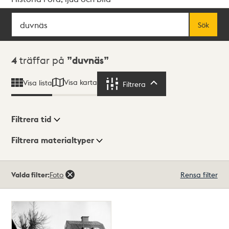
Sök
Fritextsök
Sök
Sökresultat
4
träffar på
duvnäs
Visa karta
Visa lista
Filtrera
Filtrera
Filtrera tid
Filtrera materialtyper
Visningsläge
Totalt
Valda filter:
Foto
Rensa filter
4
träffar
Lista
Karta