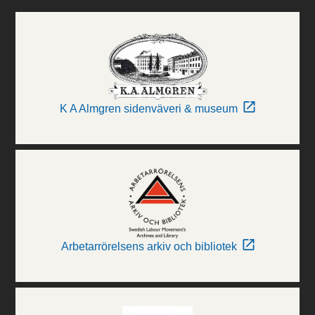
K A Almgren sidenväveri & museum
Arbetarrörelsens arkiv och bibliotek