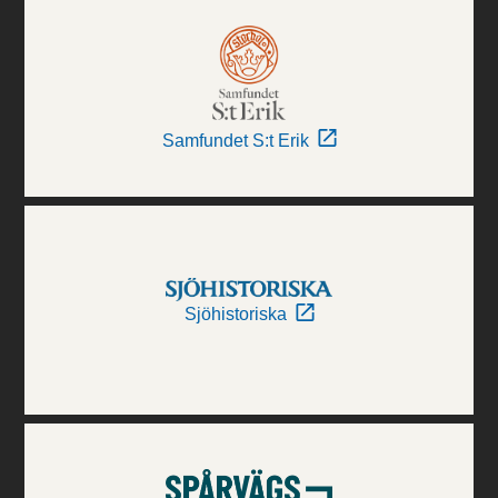
Samfundet S:t Erik
Sjöhistoriska