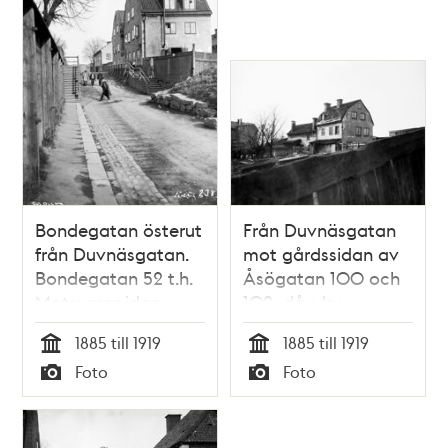
Bondegatan österut
Från Duvnäsgatan
från Duvnäsgatan.
mot gårdssidan av
Bondegatan 52 t.h.
Åsögatan 100 och
Motsvarar idag
102, dåv. kv.
ungefär vid
Barnängsbacken.
1885 till 1919
1885 till 1919
Sofiaskolan, kv.
Nuv. Åsögatan
Tid
Tid
Foto
Foto
Malmen
200, kv. Lampan
Typ
Typ