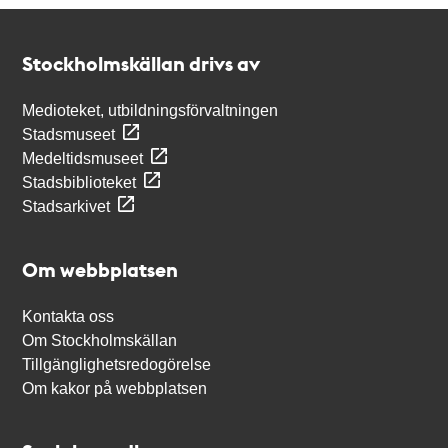
Kontakt
Stockholmskällan
Stockholmskällan drivs av
Medioteket, utbildningsförvaltningen
Stadsmuseet
Medeltidsmuseet
Stadsbiblioteket
Stadsarkivet
Om webbplatsen
Kontakta oss
Om Stockholmskällan
Tillgänglighetsredogörelse
Om kakor på webbplatsen