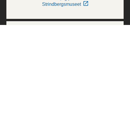
Strindbergsmuseet
Thielska Galleriet
Världskulturmuseerna