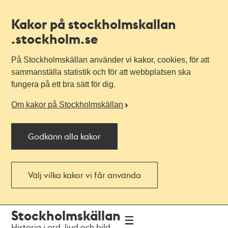
Kakor på stockholmskallan
.stockholm.se
På Stockholmskällan använder vi kakor, cookies, för att
sammanställa statistik och för att webbplatsen ska
fungera på ett bra sätt för dig.
Om kakor på Stockholmskällan
Godkänn alla kakor
Välj vilka kakor vi får använda
Till
Till
Stockholmskällan
navigationen
huvudinnehållet
Historia i ord, ljud och bild