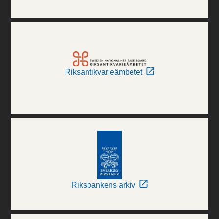
Riksantikvarieämbetet
Riksbankens arkiv