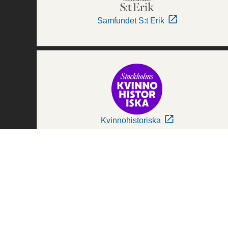
Samfundet S:t Erik
Kvinnohistoriska
Världskulturmuseerna