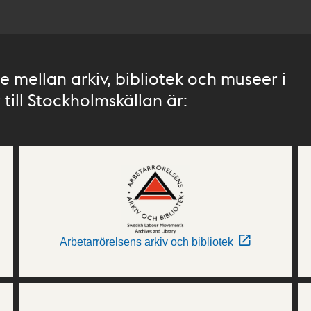
 mellan arkiv, bibliotek och museer i
till Stockholmskällan är:
Arbetarrörelsens arkiv och bibliotek