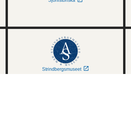
Sjöhistoriska
Strindbergsmuseet