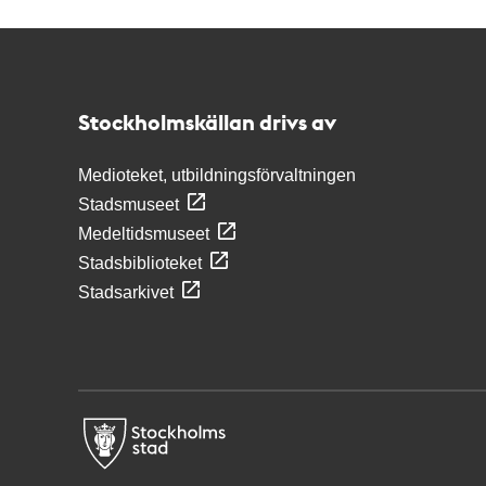
Kontakt
Stockholmskällan
Stockholmskällan drivs av
Medioteket, utbildningsförvaltningen
Stadsmuseet
Medeltidsmuseet
Stadsbiblioteket
Stadsarkivet