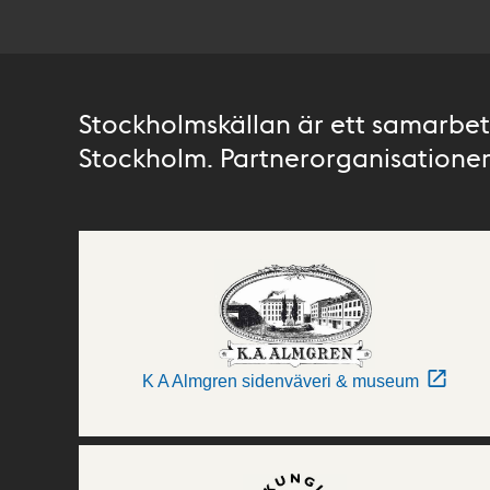
Stockholmskällan är ett samarbete
Stockholm. Partnerorganisationer 
K A Almgren sidenväveri & museum