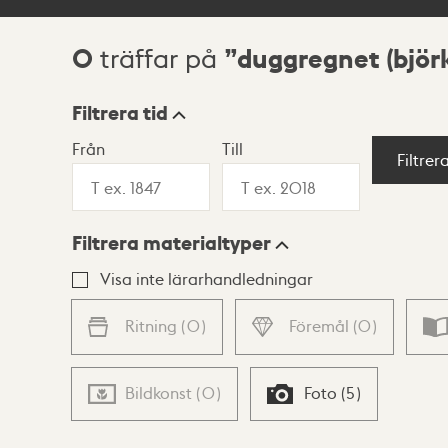
0
duggregnet (björ
träffar på
Sökresultat
Filtrera tid
Från
Till
Visningsläge
Filtrer
Filtrera materialtyper
Lista
Karta
Visa inte lärarhandledningar
Ritning
(
0
)
Föremål
(
0
)
Bildkonst
(
0
)
Foto
(
5
)