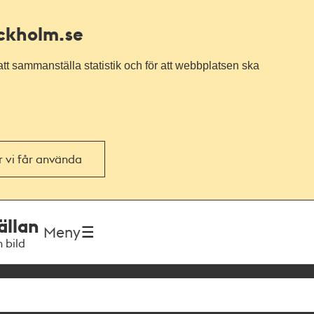
ockholm.se
tt sammanställa statistik och för att webbplatsen ska
or vi får använda
ällan
Meny
h bild