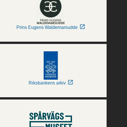
Prins Eugens Waldemarsudde
Riksbankens arkiv