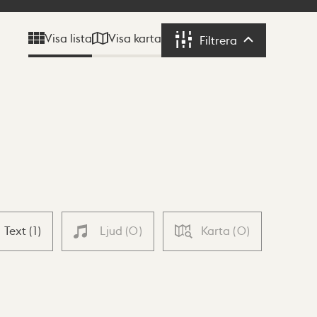
Visa karta
Visa lista
Filtrera
Filtrera
Text
(
1
)
Ljud
(
0
)
Karta
(
0
)