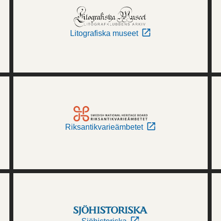
Litografiska museet
Riksantikvarieämbetet