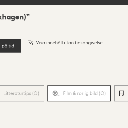
khagen)
Visa innehåll utan tidsangivelse
a på tid
Litteraturtips
(
0
)
Film & rörlig bild
(
0
)