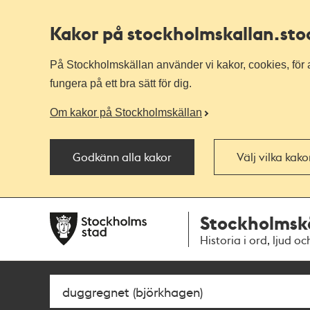
Kakor på stockholmskallan
.st
På Stockholmskällan använder vi kakor, cookies, för a
fungera på ett bra sätt för dig.
Om kakor på Stockholmskällan
Godkänn alla kakor
Välj vilka kak
Till
Till
Stockholmsk
navigationen
huvudinnehållet
Historia i ord, ljud oc
Sök
Fritextsök