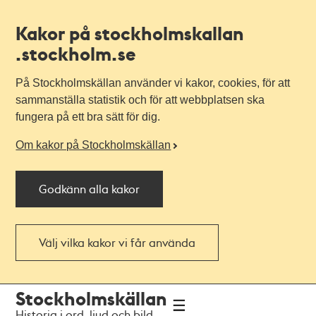
Kakor på stockholmskallan
.stockholm.se
På Stockholmskällan använder vi kakor, cookies, för att
sammanställa statistik och för att webbplatsen ska
fungera på ett bra sätt för dig.
Om kakor på Stockholmskällan
Godkänn alla kakor
Välj vilka kakor vi får använda
Till
Till
Stockholmskällan
navigationen
huvudinnehållet
Historia i ord, ljud och bild