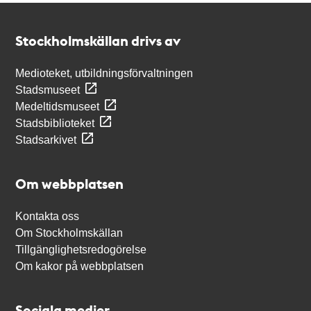
Kontakt
Stockholmskällan
Stockholmskällan drivs av
Medioteket, utbildningsförvaltningen
Stadsmuseet
Medeltidsmuseet
Stadsbiblioteket
Stadsarkivet
Om webbplatsen
Kontakta oss
Om Stockholmskällan
Tillgänglighetsredogörelse
Om kakor på webbplatsen
Sociala medier