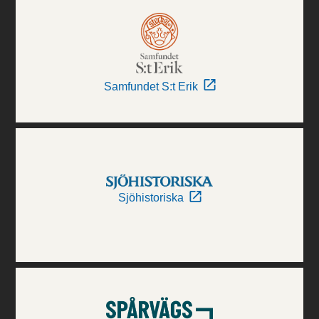
Samfundet S:t Erik
Sjöhistoriska