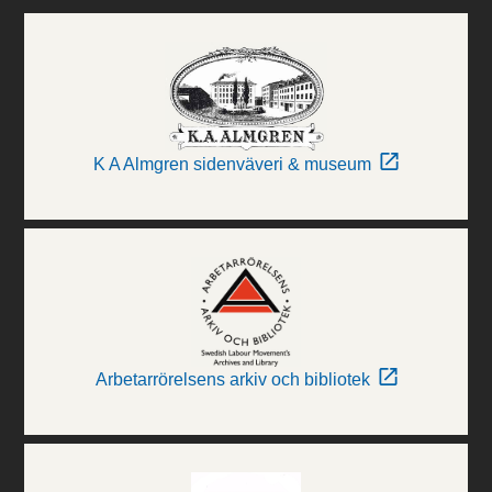
K A Almgren sidenväveri & museum
Arbetarrörelsens arkiv och bibliotek