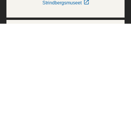
Strindbergsmuseet
Thielska Galleriet
Världskulturmuseerna