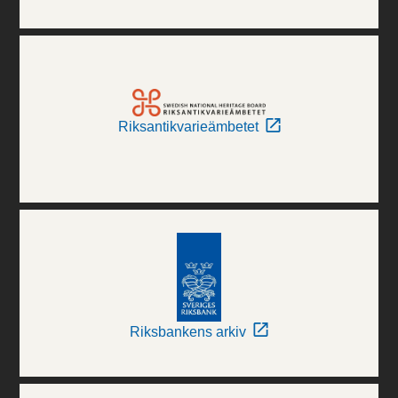
Riksantikvarieämbetet
Riksbankens arkiv