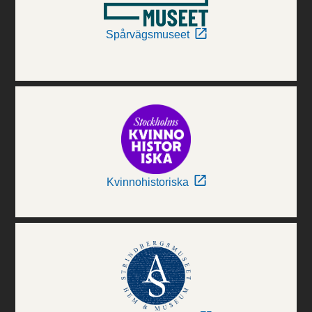
Spårvägsmuseet
Kvinnohistoriska