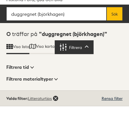
Sök
Fritextsök
Sök
Sökresultat
0
träffar på
duggregnet (björkhagen)
Visa karta
Visa lista
Filtrera
Filtrera
Filtrera tid
Filtrera materialtyper
Visningsläge
Totalt
Valda filter:
Litteraturtips
Rensa filter
0
träffar
Lista
Karta