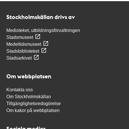
Kontakt
Stockholmskällan
Stockholmskällan drivs av
Medioteket, utbildningsförvaltningen
Stadsmuseet
Medeltidsmuseet
Stadsbiblioteket
Stadsarkivet
Om webbplatsen
Kontakta oss
Om Stockholmskällan
Tillgänglighetsredogörelse
Om kakor på webbplatsen
Sociala medier