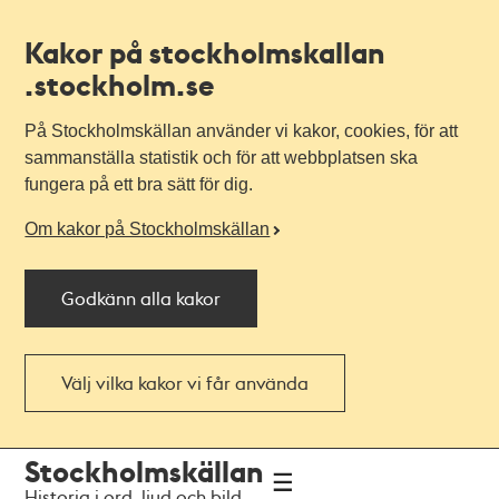
Kakor på stockholmskallan
.stockholm.se
På Stockholmskällan använder vi kakor, cookies, för att
sammanställa statistik och för att webbplatsen ska
fungera på ett bra sätt för dig.
Om kakor på Stockholmskällan
Godkänn alla kakor
Välj vilka kakor vi får använda
Till
Till
Stockholmskällan
navigationen
huvudinnehållet
Historia i ord, ljud och bild