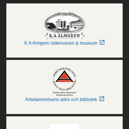
K A Almgren sidenväveri & museum
Arbetarrörelsens arkiv och bibliotek