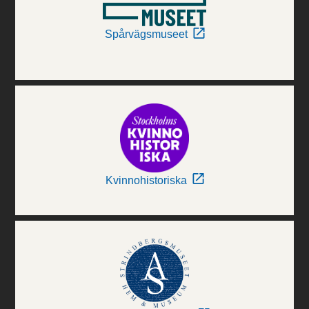
Spårvägsmuseet
Kvinnohistoriska