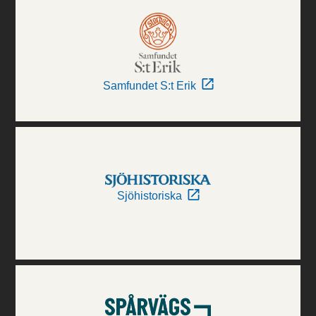
Samfundet S:t Erik
Sjöhistoriska