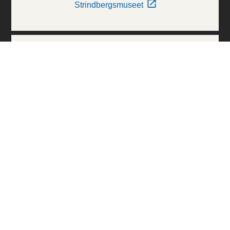
Strindbergsmuseet
Thielska Galleriet
Världskulturmuseerna