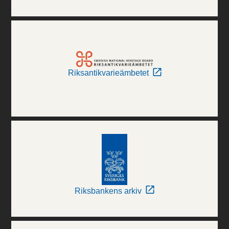
Riksantikvarieämbetet
Riksbankens arkiv