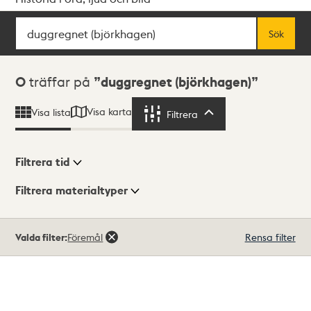
Sök
Fritextsök
Sök
Sökresultat
0
träffar på
duggregnet (björkhagen)
Visa karta
Visa lista
Filtrera
Filtrera
Filtrera tid
Filtrera materialtyper
Visningsläge
Totalt
Valda filter:
Föremål
Rensa filter
0
träffar
Lista
Karta