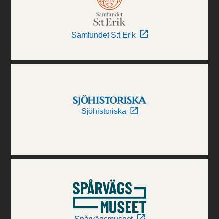
Samfundet S:t Erik
Sjöhistoriska
Spårvägsmuseet