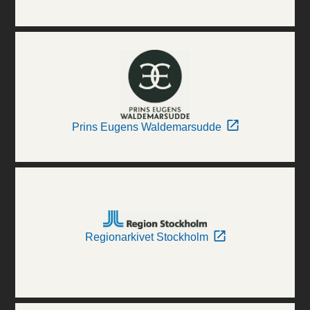
Prins Eugens Waldemarsudde
Regionarkivet Stockholm