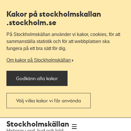
Kakor på stockholmskallan
.stockholm.se
På Stockholmskällan använder vi kakor, cookies, för att
sammanställa statistik och för att webbplatsen ska
fungera på ett bra sätt för dig.
Om kakor på Stockholmskällan
Godkänn alla kakor
Välj vilka kakor vi får använda
Till
Till
Stockholmskällan
navigationen
huvudinnehållet
Historia i ord, ljud och bild