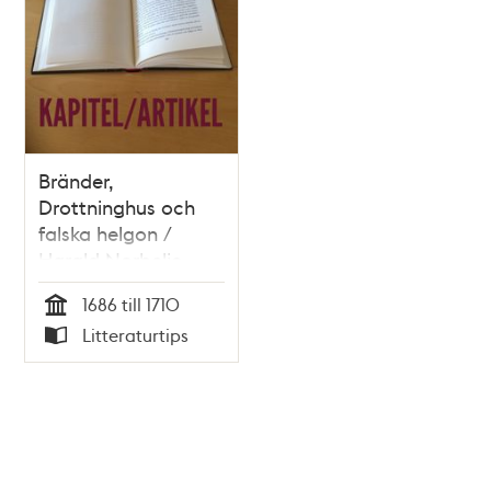
Bränder,
Drottninghus och
falska helgon /
Harald Norbelie
1686 till 1710
Tid
Litteraturtips
Typ