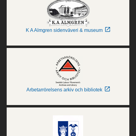
K A Almgren sidenväveri & museum
Arbetarrörelsens arkiv och bibliotek