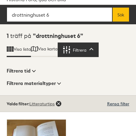
Sök
Fritextsök
Sök
Sökresultat
1
träff på
drottninghuset 6
Visa karta
Visa lista
Filtrera
Filtrera
Filtrera tid
Filtrera materialtyper
Visningsläge
Totalt
Valda filter:
Litteraturtips
Rensa filter
1
träffar
Lista
Karta