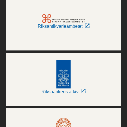
Riksantikvarieämbetet
Riksbankens arkiv