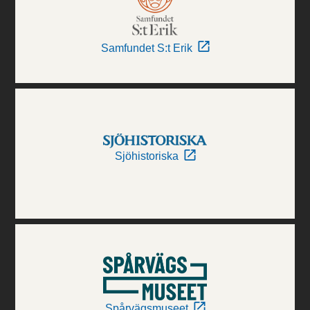
Samfundet S:t Erik
Sjöhistoriska
Spårvägsmuseet