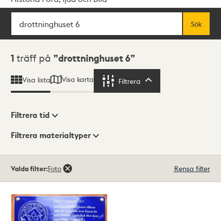
Sök
Fritextsök
Sök
Sökresultat
1
träff på
drottninghuset 6
Visa karta
Visa lista
Filtrera
Filtrera
Filtrera tid
Filtrera materialtyper
Visningsläge
Totalt
Valda filter:
Foto
Rensa filter
1
träffar
Lista
Karta