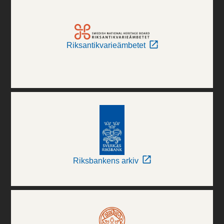
Riksantikvarieämbetet
Riksbankens arkiv