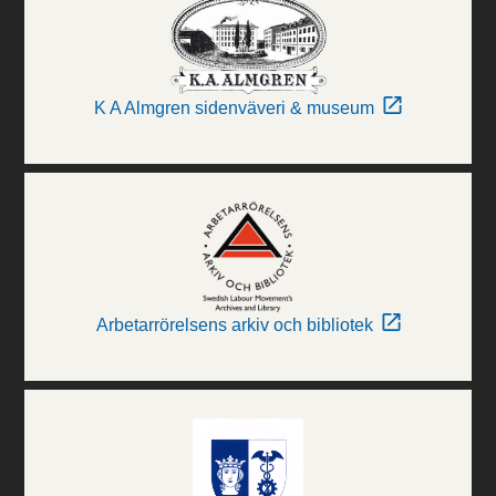
K A Almgren sidenväveri & museum
Arbetarrörelsens arkiv och bibliotek