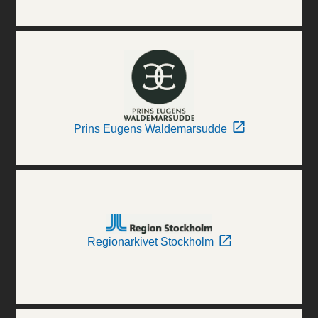
Prins Eugens Waldemarsudde
Regionarkivet Stockholm