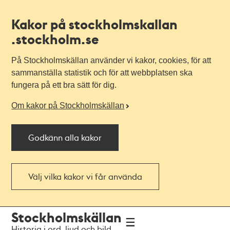
Kakor på stockholmskallan
.stockholm.se
På Stockholmskällan använder vi kakor, cookies, för att
sammanställa statistik och för att webbplatsen ska
fungera på ett bra sätt för dig.
Om kakor på Stockholmskällan
Godkänn alla kakor
Välj vilka kakor vi får använda
Till
Till
Stockholmskällan
navigationen
huvudinnehållet
Historia i ord, ljud och bild