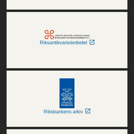
Riksantikvarieämbetet
Riksbankens arkiv