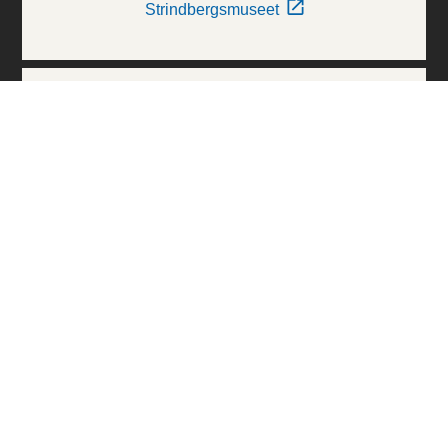
Strindbergsmuseet
Thielska Galleriet
Världskulturmuseerna