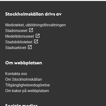
Kontakt
Stockholmskällan
Stockholmskällan drivs av
Medioteket, utbildningsförvaltningen
Stadsmuseet
Medeltidsmuseet
Stadsbiblioteket
Stadsarkivet
Om webbplatsen
Kontakta oss
Om Stockholmskällan
Tillgänglighetsredogörelse
Om kakor på webbplatsen
Sociala medier