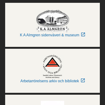
K A Almgren sidenväveri & museum
Arbetarrörelsens arkiv och bibliotek