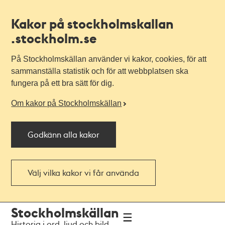
Kakor på stockholmskallan
.stockholm.se
På Stockholmskällan använder vi kakor, cookies, för att
sammanställa statistik och för att webbplatsen ska
fungera på ett bra sätt för dig.
Om kakor på Stockholmskällan
Godkänn alla kakor
Välj vilka kakor vi får använda
Till
Till
Stockholmskällan
navigationen
huvudinnehållet
Historia i ord, ljud och bild