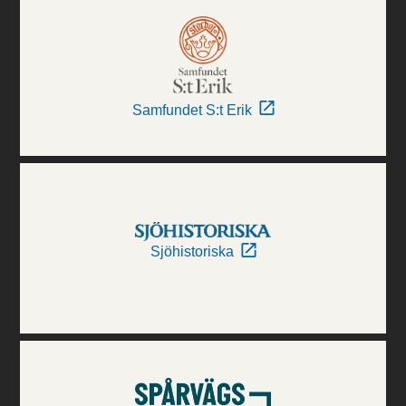
Samfundet S:t Erik
Sjöhistoriska