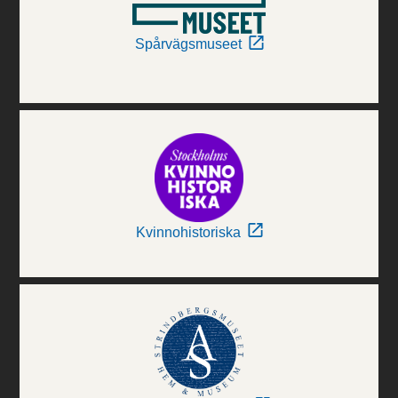
Spårvägsmuseet
Kvinnohistoriska