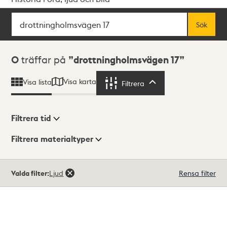
Sök
Fritextsök
Sök
Sökresultat
0
träffar på
drottningholmsvägen 17
Visa karta
Visa lista
Filtrera
Filtrera
Filtrera tid
Filtrera materialtyper
Visningsläge
Totalt
Valda filter:
Ljud
Rensa filter
0
träffar
Lista
Karta